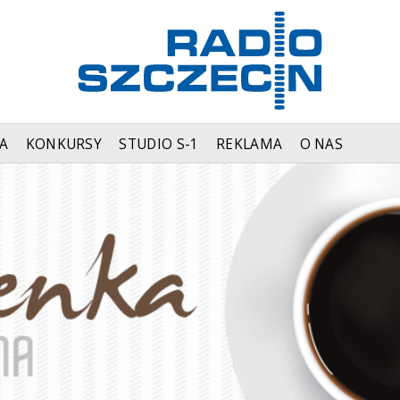
A
KONKURSY
STUDIO S-1
REKLAMA
O NAS