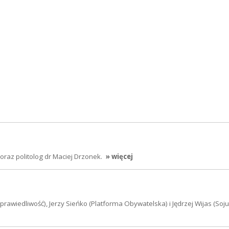
raz politolog dr Maciej Drzonek.
» więcej
awiedliwość), Jerzy Sieńko (Platforma Obywatelska) i Jędrzej Wijas (Soj