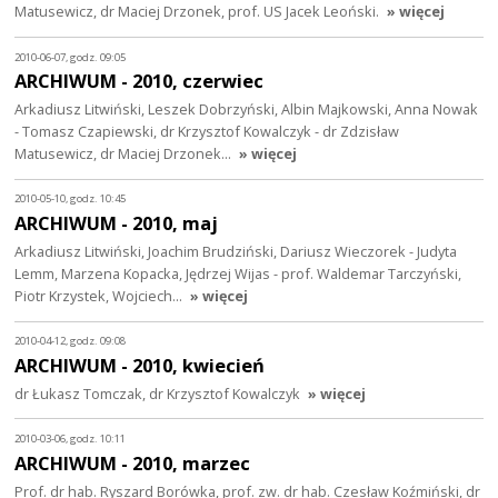
Matusewicz, dr Maciej Drzonek, prof. US Jacek Leoński.
» więcej
2010-06-07, godz. 09:05
ARCHIWUM - 2010, czerwiec
Arkadiusz Litwiński, Leszek Dobrzyński, Albin Majkowski, Anna Nowak
- Tomasz Czapiewski, dr Krzysztof Kowalczyk - dr Zdzisław
Matusewicz, dr Maciej Drzonek…
» więcej
2010-05-10, godz. 10:45
ARCHIWUM - 2010, maj
Arkadiusz Litwiński, Joachim Brudziński, Dariusz Wieczorek - Judyta
Lemm, Marzena Kopacka, Jędrzej Wijas - prof. Waldemar Tarczyński,
Piotr Krzystek, Wojciech…
» więcej
2010-04-12, godz. 09:08
ARCHIWUM - 2010, kwiecień
dr Łukasz Tomczak, dr Krzysztof Kowalczyk
» więcej
2010-03-06, godz. 10:11
ARCHIWUM - 2010, marzec
Prof. dr hab. Ryszard Borówka, prof. zw. dr hab. Czesław Koźmiński, dr