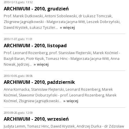
2010-12-13, godz. 13:52
ARCHIWUM - 2010, grudzień
Prof. Marek Dutkowski, Antoni Sobolewski, dr Łukasz Tomczak,
Zbigniew Jagniątkowski - Małgorzata Jacyna-Witt, Leszek Dobrzyński,
Dawid Krystek, Łukasz Tyszler…
» więcej
2010-11-07, godz. 11:01
ARCHIWUM - 2010, listopad
Prof. Leonard Rozenberg, prof. Stanisław Flejterski, Marek Koćmiel -
Bazyli Baran, Piotr Kęsik, Tomasz Hinc - Małgorzata Jacyna-Witt, Anna
Nowak, Jędrzej…
» więcej
2010-10-05, godz. 09:08
ARCHIWUM - 2010, październik
Anna Kornacka, Stanisław Flejterski, Leonard Rozenberg, Marek
Koćmiel, Sławomir Doburzyński - prof. Leonard Rozenberg, Marek
Koćmiel, Zbigniew Jagniątkowski…
» więcej
2010-09-20, godz. 12:09
ARCHIWUM - 2010, wrzesień
Judyta Lemm, Tomasz Hinc, Dawid Krystek, Andrzej Durka - dr Zdzisław