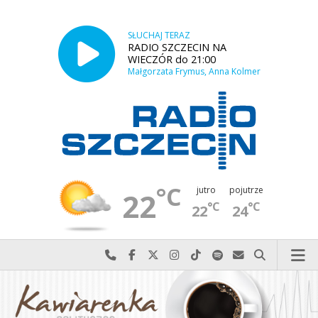
SŁUCHAJ TERAZ
RADIO SZCZECIN NA
WIECZÓR do 21:00
Małgorzata Frymus, Anna Kolmer
°C
jutro
pojutrze
22
°C
°C
22
24
Najlepiej po prostu do nas zadzwoń
Odwiedź nas na Facebook-u
Odwiedź nas na X
Odwiedź nas na Instagram-ie
Odwiedź nas na TikTok-u
Szukaj nas na Spotify
Wyślij do nas w
Szukaj