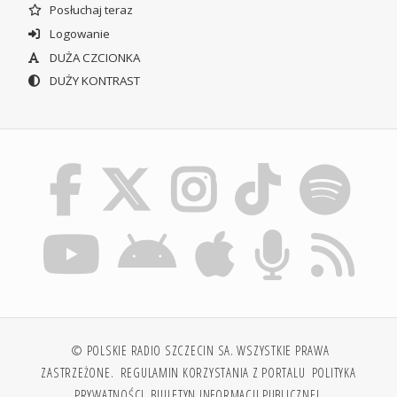
Posłuchaj teraz
Logowanie
DUŻA CZCIONKA
DUŻY KONTRAST
© POLSKIE RADIO SZCZECIN SA. WSZYSTKIE PRAWA
ZASTRZEŻONE.
REGULAMIN KORZYSTANIA Z PORTALU
POLITYKA
PRYWATNOŚCI
BIULETYN INFORMACJI PUBLICZNEJ