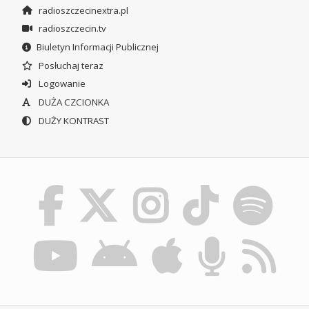
radioszczecinextra.pl
radioszczecin.tv
Biuletyn Informacji Publicznej
Posłuchaj teraz
Logowanie
DUŻA CZCIONKA
DUŻY KONTRAST