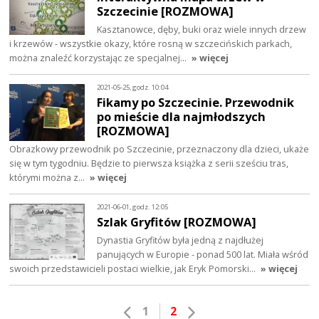
Szczecinie [ROZMOWA]
Kasztanowce, dęby, buki oraz wiele innych drzew
i krzewów - wszystkie okazy, które rosną w szczecińskich parkach,
można znaleźć korzystając ze specjalnej…
» więcej
2021-05-25, godz. 10:04
Fikamy po Szczecinie. Przewodnik
po mieście dla najmłodszych
[ROZMOWA]
Obrazkowy przewodnik po Szczecinie, przeznaczony dla dzieci, ukaże
się w tym tygodniu. Będzie to pierwsza książka z serii sześciu tras,
którymi można z…
» więcej
2021-06-01, godz. 12:05
Szlak Gryfitów [ROZMOWA]
Dynastia Gryfitów była jedną z najdłużej
panujących w Europie - ponad 500 lat. Miała wśród
swoich przedstawicieli postaci wielkie, jak Eryk Pomorski…
» więcej
1
2