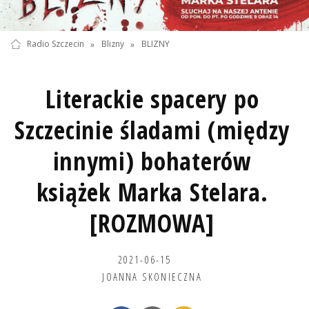
Radio Szczecin
»
Blizny
»
BLIZNY
Literackie spacery po
Szczecinie śladami (między
innymi) bohaterów
książek Marka Stelara.
[ROZMOWA]
2021-06-15
JOANNA SKONIECZNA