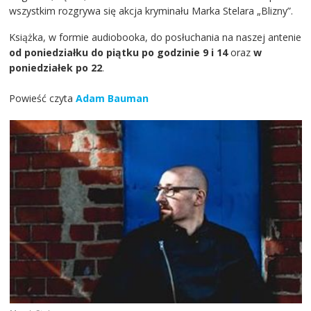
wszystkim rozgrywa się akcja kryminału Marka Stelara „Blizny”.
Książka, w formie audiobooka, do posłuchania na naszej antenie
od poniedziałku do piątku po godzinie 9 i 14
oraz
w
poniedziałek po 22
.
Powieść czyta
Adam Bauman