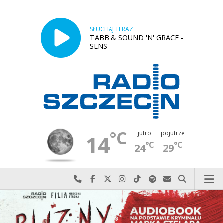
SŁUCHAJ TERAZ
TABB & SOUND 'N' GRACE -
SENS
°C
jutro
pojutrze
14
°C
°C
24
29
Najlepiej po prostu do nas zadzwoń
Odwiedź nas na Facebook-u
Odwiedź nas na X
Odwiedź nas na Instagram-ie
Odwiedź nas na TikTok-u
Szukaj nas na Spotify
Wyślij do nas w
Szukaj