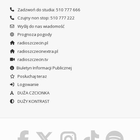
Zadzwoń do studia: 510 777 666
Czujny non stop: 510 777 222
Wyślij do nas wiadomość
Prognoza pogody
radioszczecin.pl
radioszczecinextra.pl
radioszczecin.tv
Biuletyn Informacji Publicznej
Posłuchaj teraz
Logowanie
DUŻA CZCIONKA
DUŻY KONTRAST