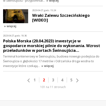
w Świnoujściu - przypomniał…
» więcej
2023-04-27, godz. 15:24
Wraki Zalewu Szczecińskiego
[WIDEO]
» więcej
2023-04-27, godz. 18:36
Polska Morska (20.04.2023) inwestycje w
gospodarce morskiej pilnie do wykonania. Wzrost
przeładunków w portach Świnoujścia…
Terminal kontenerowy w Świnoujściu, budowa nowego podejścia do
Świnoujścia o głębokości 17 metrów i Odrzańska droga wodna to
inwestycje które czekają…
» więcej
1
2
3
4
5
101 na 11 stronach