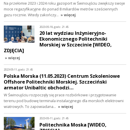
Na przełomie 2023 i 2024 roku gazoport w Świnoujściu zwiększy swoje
moce regazyfikacyjne do ponad 8 miliardów metrów sześciennych
gazu rocznie. Wtedy zakończy…
» więcej
2023-05-18, godz. 21:45
20 lat wydziau Inżynieryjno-
Ekonomicznego Politechniki
Morskiej w Szczecinie [WIDEO,
ZDJĘCIA]
» więcej
2023-05-11, godz. 21:45
Polska Morska (11.05.2023) Centrum Szkoleniowe
Offshore Politechniki Morskiej. Szczeciński
armator Unibaltic obchodzi…
W Świnoujściu rozpoczęły się prace rozbiórkowe i przygotowanie
terenu pod budowę terminala instalacyjnego dla morskich elektrowni
wiatrowych. To zapowiadana…
» więcej
2023-05-11, godz. 21:45
Politechnika Moska [WIDEO,