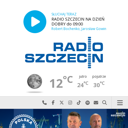
SŁUCHAJ TERAZ
RADIO SZCZECIN NA DZIEŃ
DOBRY do 09:00
Robert Bochenko, Jarosław Gowin
°C
jutro
pojutrze
12
°C
°C
24
30
Najlepiej po prostu do nas zadzwoń
Odwiedź nas na Facebook-u
Odwiedź nas na X
Odwiedź nas na Instagram-ie
Odwiedź nas na TikTok-u
Szukaj nas na Spotify
Wyślij do nas w
Szukaj