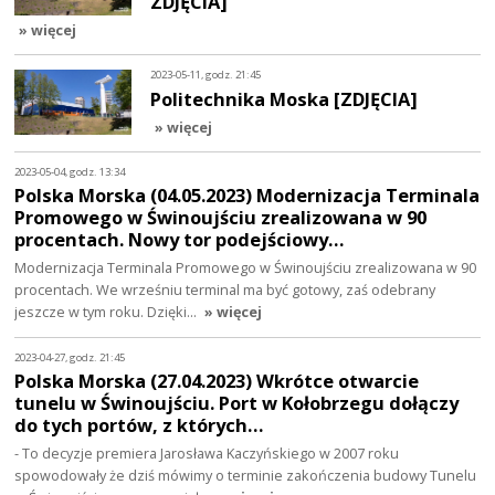
ZDJĘCIA]
» więcej
2023-05-11, godz. 21:45
Politechnika Moska [ZDJĘCIA]
» więcej
2023-05-04, godz. 13:34
Polska Morska (04.05.2023) Modernizacja Terminala
Promowego w Świnoujściu zrealizowana w 90
procentach. Nowy tor podejściowy…
Modernizacja Terminala Promowego w Świnoujściu zrealizowana w 90
procentach. We wrześniu terminal ma być gotowy, zaś odebrany
jeszcze w tym roku. Dzięki…
» więcej
2023-04-27, godz. 21:45
Polska Morska (27.04.2023) Wkrótce otwarcie
tunelu w Świnoujściu. Port w Kołobrzegu dołączy
do tych portów, z których…
- To decyzje premiera Jarosława Kaczyńskiego w 2007 roku
spowodowały że dziś mówimy o terminie zakończenia budowy Tunelu