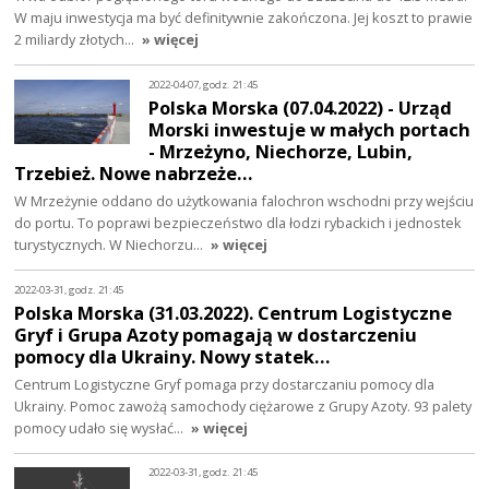
W maju inwestycja ma być definitywnie zakończona. Jej koszt to prawie
2 miliardy złotych…
» więcej
2022-04-07, godz. 21:45
Polska Morska (07.04.2022) - Urząd
Morski inwestuje w małych portach
- Mrzeżyno, Niechorze, Lubin,
Trzebież. Nowe nabrzeże…
W Mrzeżynie oddano do użytkowania falochron wschodni przy wejściu
do portu. To poprawi bezpieczeństwo dla łodzi rybackich i jednostek
turystycznych. W Niechorzu…
» więcej
2022-03-31, godz. 21:45
Polska Morska (31.03.2022). Centrum Logistyczne
Gryf i Grupa Azoty pomagają w dostarczeniu
pomocy dla Ukrainy. Nowy statek…
Centrum Logistyczne Gryf pomaga przy dostarczaniu pomocy dla
Ukrainy. Pomoc zawożą samochody ciężarowe z Grupy Azoty. 93 palety
pomocy udało się wysłać…
» więcej
2022-03-31, godz. 21:45