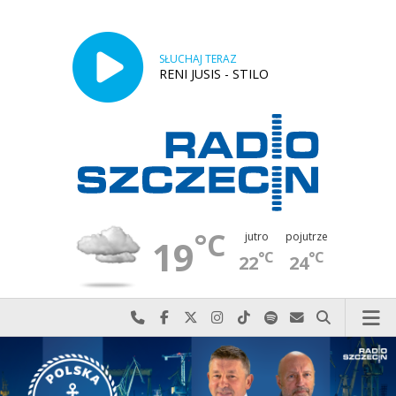
SŁUCHAJ TERAZ
RENI JUSIS - STILO
°C
jutro
pojutrze
19
°C
°C
22
24
Najlepiej po prostu do nas zadzwoń
Odwiedź nas na Facebook-u
Odwiedź nas na X
Odwiedź nas na Instagram-ie
Odwiedź nas na TikTok-u
Szukaj nas na Spotify
Wyślij do nas w
Szukaj