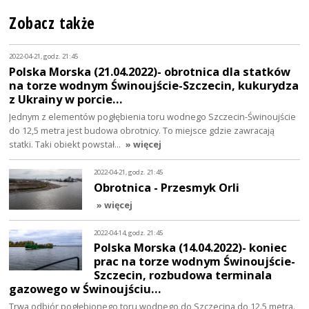
Zobacz także
2022-04-21, godz. 21:45
Polska Morska (21.04.2022)- obrotnica dla statków
na torze wodnym Świnoujście-Szczecin, kukurydza
z Ukrainy w porcie…
Jednym z elementów pogłębienia toru wodnego Szczecin-Świnoujście
do 12,5 metra jest budowa obrotnicy. To miejsce gdzie zawracają
statki. Taki obiekt powstał…
» więcej
2022-04-21, godz. 21:45
Obrotnica - Przesmyk Orli
» więcej
2022-04-14, godz. 21:45
Polska Morska (14.04.2022)- koniec
prac na torze wodnym Świnoujście-
Szczecin, rozbudowa terminala
gazowego w Świnoujściu…
Trwa odbiór pogłębionego toru wodnego do Szczecina do 12.5 metra.