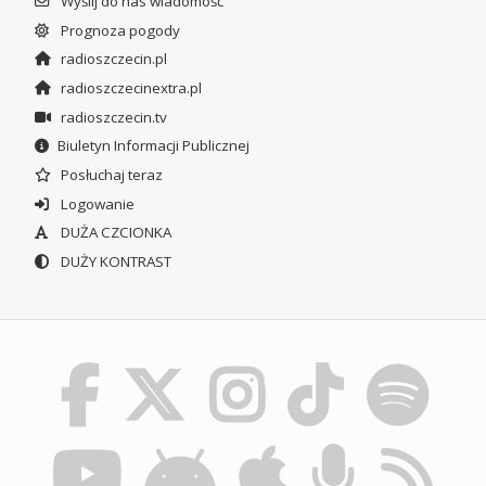
Wyślij do nas wiadomość
Prognoza pogody
radioszczecin.pl
radioszczecinextra.pl
radioszczecin.tv
Biuletyn Informacji Publicznej
Posłuchaj teraz
Logowanie
DUŻA CZCIONKA
DUŻY KONTRAST