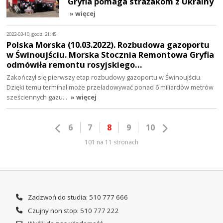
Gryfia pomaga strażakom z Ukrainy
» więcej
2022-03-10, godz. 21:45
Polska Morska (10.03.2022). Rozbudowa gazoportu
w Świnoujściu. Morska Stocznia Remontowa Gryfia
odmówiła remontu rosyjskiego…
Zakończył się pierwszy etap rozbudowy gazoportu w Świnoujściu.
Dzięki temu terminal może przeładowywać ponad 6 miliardów metrów
sześciennych gazu…
» więcej
6
7
8
9
10
101 na 11 stronach
Zadzwoń do studia: 510 777 666
Czujny non stop: 510 777 222