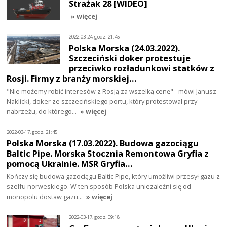
Strażak 28 [WIDEO]
» więcej
2022-03-24, godz. 21:45
Polska Morska (24.03.2022).
Szczeciński doker protestuje
przeciwko rozładunkowi statków z
Rosji. Firmy z branży morskiej…
"Nie możemy robić interesów z Rosją za wszelką cenę" - mówi Janusz
Naklicki, doker ze szczecińskiego portu, który protestował przy
nabrzeżu, do którego…
» więcej
2022-03-17, godz. 21:45
Polska Morska (17.03.2022). Budowa gazociągu
Baltic Pipe. Morska Stocznia Remontowa Gryfia z
pomocą Ukrainie. MSR Gryfia…
Kończy się budowa gazociągu Baltic Pipe, który umożliwi przesył gazu z
szelfu norweskiego. W ten sposób Polska uniezależni się od
monopolu dostaw gazu…
» więcej
2022-03-17, godz. 09:18