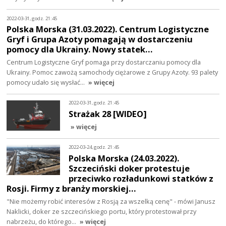
2022-03-31, godz. 21:45
Polska Morska (31.03.2022). Centrum Logistyczne
Gryf i Grupa Azoty pomagają w dostarczeniu
pomocy dla Ukrainy. Nowy statek…
Centrum Logistyczne Gryf pomaga przy dostarczaniu pomocy dla
Ukrainy. Pomoc zawożą samochody ciężarowe z Grupy Azoty. 93 palety
pomocy udało się wysłać…
» więcej
2022-03-31, godz. 21:45
Strażak 28 [WIDEO]
» więcej
2022-03-24, godz. 21:45
Polska Morska (24.03.2022).
Szczeciński doker protestuje
przeciwko rozładunkowi statków z
Rosji. Firmy z branży morskiej…
"Nie możemy robić interesów z Rosją za wszelką cenę" - mówi Janusz
Naklicki, doker ze szczecińskiego portu, który protestował przy
nabrzeżu, do którego…
» więcej