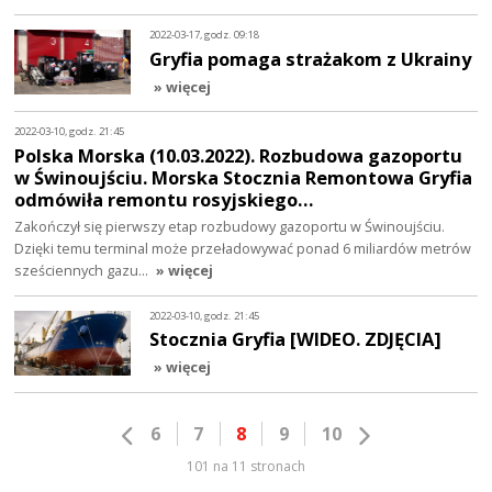
2022-03-17, godz. 09:18
Gryfia pomaga strażakom z Ukrainy
» więcej
2022-03-10, godz. 21:45
Polska Morska (10.03.2022). Rozbudowa gazoportu
w Świnoujściu. Morska Stocznia Remontowa Gryfia
odmówiła remontu rosyjskiego…
Zakończył się pierwszy etap rozbudowy gazoportu w Świnoujściu.
Dzięki temu terminal może przeładowywać ponad 6 miliardów metrów
sześciennych gazu…
» więcej
2022-03-10, godz. 21:45
Stocznia Gryfia [WIDEO. ZDJĘCIA]
» więcej
6
7
8
9
10
101 na 11 stronach