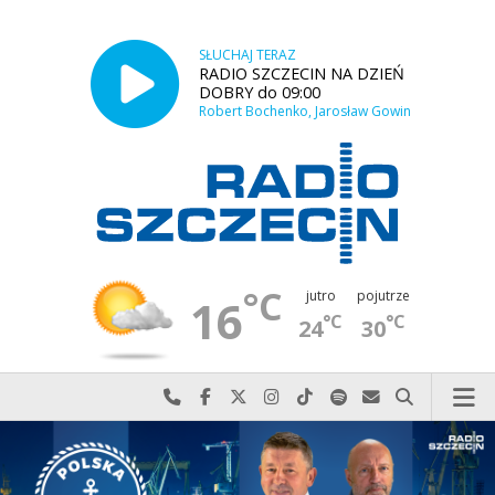
SŁUCHAJ TERAZ
RADIO SZCZECIN NA DZIEŃ
DOBRY do 09:00
Robert Bochenko, Jarosław Gowin
°C
jutro
pojutrze
16
°C
°C
24
30
Najlepiej po prostu do nas zadzwoń
Odwiedź nas na Facebook-u
Odwiedź nas na X
Odwiedź nas na Instagram-ie
Odwiedź nas na TikTok-u
Szukaj nas na Spotify
Wyślij do nas w
Szukaj