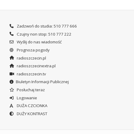
Zadzwoń do studia: 510 777 666
Czujny non stop: 510 777 222
Wyślij do nas wiadomość
Prognoza pogody
radioszczecin.pl
radioszczecinextra.pl
radioszczecin.tv
Biuletyn Informacji Publicznej
Posłuchaj teraz
Logowanie
DUŻA CZCIONKA
DUŻY KONTRAST