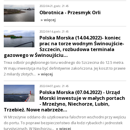
2022-04-21, godz. 21:45
Obrotnica - Przesmyk Orli
» więcej
2022-04-14, godz. 21:45
Polska Morska (14.04.2022)- koniec
prac na torze wodnym Świnoujście-
Szczecin, rozbudowa terminala
gazowego w Świnoujściu…
Trwa odbiór pogłębionego toru wodnego do Szczecina do 12.5 metra.
W maju inwestycja ma być definitywnie zakończona. Jej koszt to prawie
2 miliardy złotych…
» więcej
2022-04-07, godz. 21:45
Polska Morska (07.04.2022) - Urząd
Morski inwestuje w małych portach
- Mrzeżyno, Niechorze, Lubin,
Trzebież. Nowe nabrzeże…
W Mrzeżynie oddano do użytkowania falochron wschodni przy wejściu
do portu. To poprawi bezpieczeństwo dla łodzi rybackich i jednostek
turystycznych. W Niechorzu…
» więcej