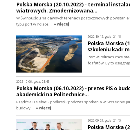
Polska Morska (20.10.2022) - terminal instal
wiatrowych. Zmodernizowana…
W Świnoujściu na dawnych terenach postoczniowych powstanie te
typu port w Polsce…
» więcej
2022-10-12, godz. 21:45
Polska Morska (1
szkoleniu kadr 
Port w Policach chce st
fosfatów. By to osiągn
2022-10-06, godz. 21:45
Polska Morska (06.10.2022) - prezes PiS o b
akademicki na Politechnice…
Rządźcie u siebie! - podkreślił podczas spotkania w Szczecinie
budowy…
» więcej
2022-09-29, godz. 21:45
Polska Morska (29