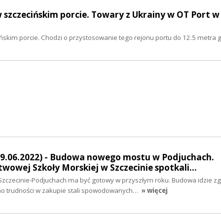
 szczecińskim porcie. Towary z Ukrainy w OT Port w
ńskim porcie. Chodzi o przystosowanie tego rejonu portu do 12.5 metra g
09.06.2022) - Budowa nowego mostu w Podjuchach.
wowej Szkoły Morskiej w Szczecinie spotkali…
zczecinie-Podjuchach ma być gotowy w przyszłym roku. Budowa idzie zg
trudności w zakupie stali spowodowanych…
» więcej