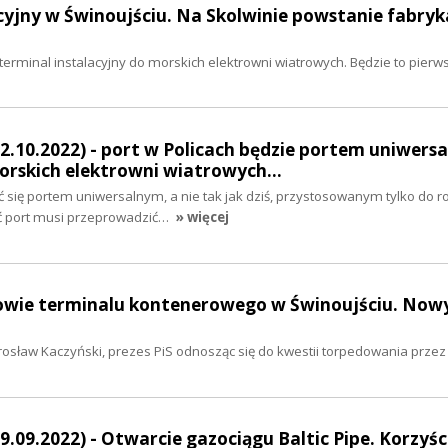
acyjny w Świnoujściu. Na Skolwinie powstanie fabryk
rminal instalacyjny do morskich elektrowni wiatrowych. Będzie to pierw
2.10.2022) - port w Policach będzie portem uniwers
morskich elektrowni wiatrowych…
ać się portem uniwersalnym, a nie tak jak dziś, przystosowanym tylko do 
ąć port musi przeprowadzić…
» więcej
udowie terminalu kontenerowego w Świnoujściu. Now
 Jarosław Kaczyński, prezes PiS odnosząc się do kwestii torpedowania prz
.09.2022) - Otwarcie gazociągu Baltic Pipe. Korzyści