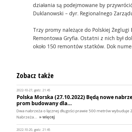
działania są podejmowane by przywrócić 
Duklanowski – dyr. Regionalnego Zarząd
Trzy promy należące do Polskiej Żeglug
Remontowa Gryfia. Ostatni z nich był do
około 150 remontów statków. Dok numer 
Zobacz także
2022-10-27, godz. 21:45
Polska Morska (27.10.2022) Będą nowe nabrz
prom budowany dla…
Dwa nabrzeża o łącznej długości prawie 500 metrów wybuduje Za
Nabrzeża…
» więcej
2022-10-20, godz. 21:45