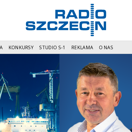
A
KONKURSY
STUDIO S-1
REKLAMA
O NAS