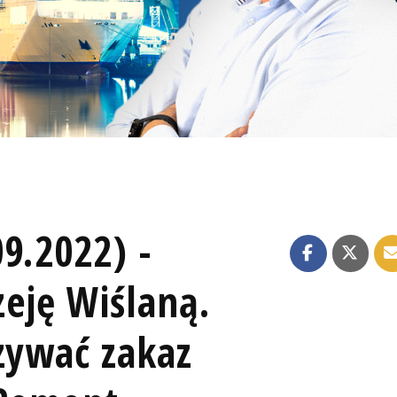
9.2022) -
eję Wiślaną.
zywać zakaz