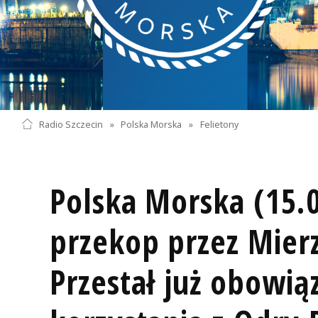
Radio Szczecin
»
Polska Morska
»
Felietony
Polska Morska (15.0
przekop przez Mierz
Przestał już obowią