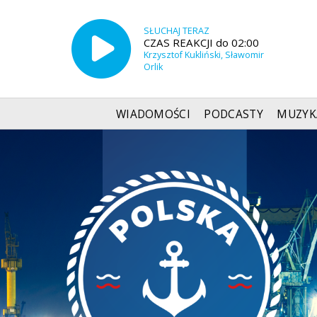
SŁUCHAJ TERAZ
CZAS REAKCJI do 02:00
Krzysztof Kukliński, Sławomir
Orlik
WIADOMOŚCI
PODCASTY
MUZYK