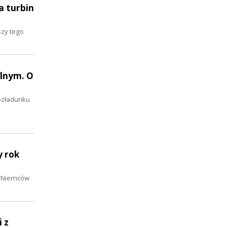
a turbin
szy tego
alnym. O
rozładunku
y rok
ez Niemców
 z