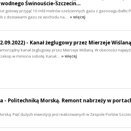
u wodnego Świnouście-Szczecin…
st gotowy przyjąć 10 mld metrów sześciennych gazu z gazociagu Baltic P
ób z dostawami gazu ze wschodu na…
» więcej
2.09.2022) - Kanał żeglugowy przez Mierzeje Wiślaną
samorządny kanał żeglugowy przez Mierzeje Wiślaną. W obecności najwyż
 przekop w miniona sobotę. Kanał…
» więcej
a - Politechniką Morską. Remont nabrzeży w portac
orską. Pięć dużych inwestycji jest realizowanych w Zespole Portów Szczec