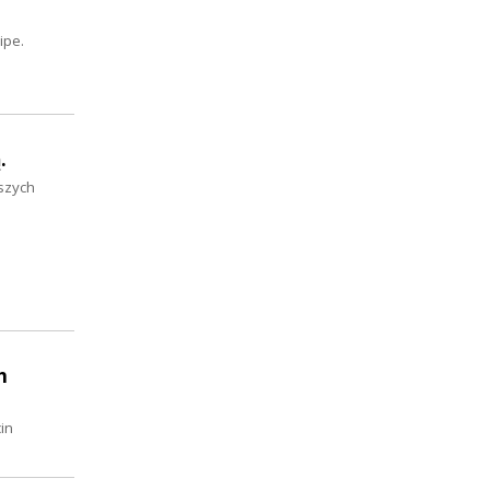
ipe.
.
szych
h
in