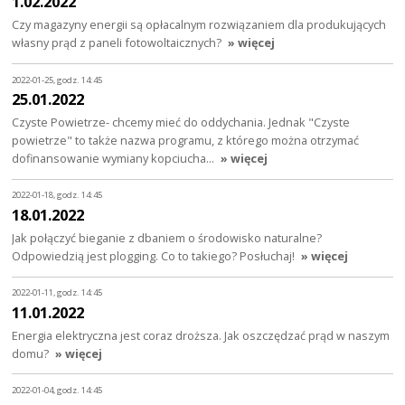
1.02.2022
Czy magazyny energii są opłacalnym rozwiązaniem dla produkujących
własny prąd z paneli fotowoltaicznych?
» więcej
2022-01-25, godz. 14:45
25.01.2022
Czyste Powietrze- chcemy mieć do oddychania. Jednak "Czyste
powietrze" to także nazwa programu, z którego można otrzymać
dofinansowanie wymiany kopciucha…
» więcej
2022-01-18, godz. 14:45
18.01.2022
Jak połączyć bieganie z dbaniem o środowisko naturalne?
Odpowiedzią jest plogging. Co to takiego? Posłuchaj!
» więcej
2022-01-11, godz. 14:45
11.01.2022
Energia elektryczna jest coraz droższa. Jak oszczędzać prąd w naszym
domu?
» więcej
2022-01-04, godz. 14:45