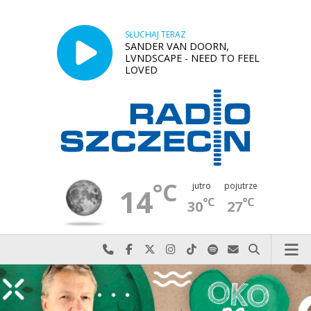
SŁUCHAJ TERAZ
SANDER VAN DOORN,
LVNDSCAPE - NEED TO FEEL
LOVED
°C
jutro
pojutrze
14
°C
°C
30
27
Najlepiej po prostu do nas zadzwoń
Odwiedź nas na Facebook-u
Odwiedź nas na X
Odwiedź nas na Instagram-ie
Odwiedź nas na TikTok-u
Szukaj nas na Spotify
Wyślij do nas w
Szukaj