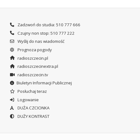
Zadzwoń do studia: 510 777 666
Czujny non stop: 510 777 222
Wyślij do nas wiadomość
Prognoza pogody
radioszczecin.pl
radioszczecinextra.pl
radioszczecin.tv
Biuletyn Informacji Publicznej
Posłuchaj teraz
Logowanie
DUŻA CZCIONKA
DUŻY KONTRAST