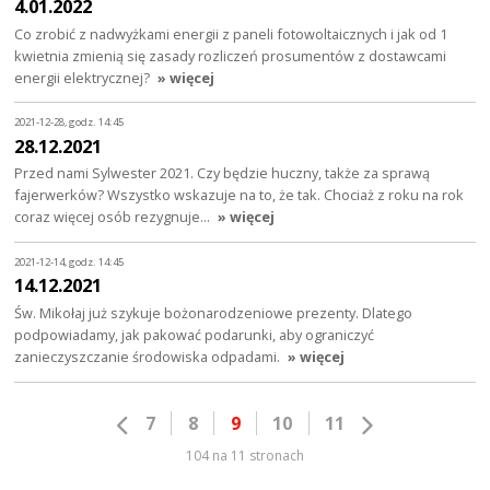
4.01.2022
Co zrobić z nadwyżkami energii z paneli fotowoltaicznych i jak od 1
kwietnia zmienią się zasady rozliczeń prosumentów z dostawcami
energii elektrycznej?
» więcej
2021-12-28, godz. 14:45
28.12.2021
Przed nami Sylwester 2021. Czy będzie huczny, także za sprawą
fajerwerków? Wszystko wskazuje na to, że tak. Chociaż z roku na rok
coraz więcej osób rezygnuje…
» więcej
2021-12-14, godz. 14:45
14.12.2021
Św. Mikołaj już szykuje bożonarodzeniowe prezenty. Dlatego
podpowiadamy, jak pakować podarunki, aby ograniczyć
zanieczyszczanie środowiska odpadami.
» więcej
7
8
9
10
11
104 na 11 stronach