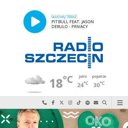
SŁUCHAJ TERAZ
PITBULL FEAT. JASON
DERULO - PRIVACY
°C
jutro
pojutrze
18
°C
°C
24
30
Najlepiej po prostu do nas zadzwoń
Odwiedź nas na Facebook-u
Odwiedź nas na X
Odwiedź nas na Instagram-ie
Odwiedź nas na TikTok-u
Szukaj nas na Spotify
Wyślij do nas w
Szukaj