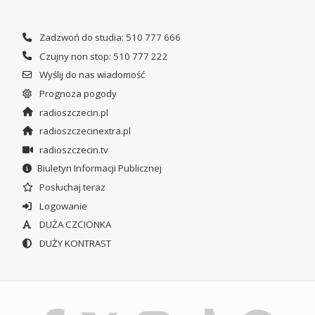
Zadzwoń do studia: 510 777 666
Czujny non stop: 510 777 222
Wyślij do nas wiadomość
Prognoza pogody
radioszczecin.pl
radioszczecinextra.pl
radioszczecin.tv
Biuletyn Informacji Publicznej
Posłuchaj teraz
Logowanie
DUŻA CZCIONKA
DUŻY KONTRAST