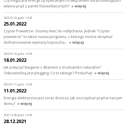
Czy magazyny energii są opłacalnym rozwiązaniem dla produkujących
własny prąd z paneli fotowoltaicznych?
» więcej
2022-01-25, godz. 14:45
25.01.2022
Czyste Powietrze- chcemy mieć do oddychania. Jednak "Czyste
powietrze" to także nazwa programu, z którego można otrzymać
dofinansowanie wymiany kopciucha…
» więcej
2022-01-18, godz. 14:45
18.01.2022
Jak połączyć bieganie z dbaniem o środowisko naturalne?
Odpowiedzią jest plogging. Co to takiego? Posłuchaj!
» więcej
2022-01-11, godz. 14:45
11.01.2022
Energia elektryczna jest coraz droższa. Jak oszczędzać prąd w naszym
domu?
» więcej
2021-12-28, godz. 14:45
28.12.2021