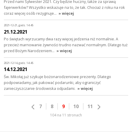
Przed nami Sylwester 2021. Czy będzie huczny, także za sprawą
fajerwerków? Wszystko wskazuje na to, że tak. Chociaż z roku na rok
coraz więcej osób rezygnuje…
» więcej
2021-12-21, godz. 14:45
21.12.2021
Po świętach wyrzucamy dwa razy więcej jedzenia niż normalnie. A
przecież marnowanie żywności trudno nazwać normalnym. Dlatego tuż
przed Bożym Narodzeniem…
» więcej
2021-12-14, godz. 14:45
14.12.2021
Św. Mikołaj już szykuje bożonarodzeniowe prezenty. Dlatego
podpowiadamy, jak pakować podarunki, aby ograniczyć
zanieczyszczanie środowiska odpadami.
» więcej
7
8
9
10
11
104 na 11 stronach