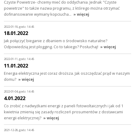
Czyste Powietrze- chcemy mieć do oddychania. Jednak "Czyste
powietrze" to także nazwa programu, z którego można otrzymać
dofinansowanie wymiany kopciucha…
» więcej
2022-01-18, godz. 14:45
18.01.2022
Jak połączyć bieganie z dbaniem o środowisko naturalne?
Odpowiedzią jest plogging. Co to takiego? Posłuchaj!
» więcej
2022-01-11, godz. 14:45
11.01.2022
Energia elektryczna jest coraz droższa. Jak oszczędzać prąd w naszym
domu?
» więcej
2022-01-04, godz. 14:45
4.01.2022
Co zrobić z nadwyżkami energii z paneli fotowoltaicznych i jak od 1
kwietnia zmienią się zasady rozliczeń prosumentów z dostawcami
energii elektrycznej?
» więcej
2021-12-28, godz. 14:45