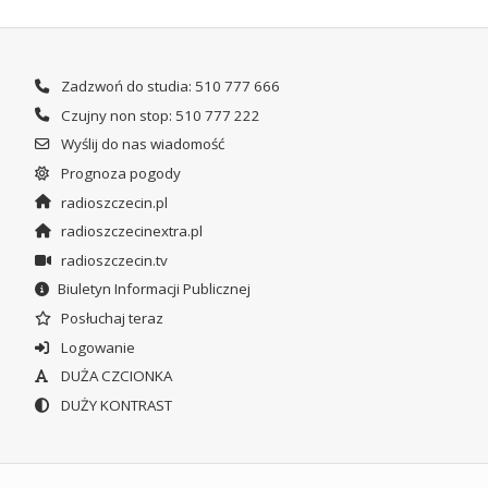
Zadzwoń do studia: 510 777 666
Czujny non stop: 510 777 222
Wyślij do nas wiadomość
Prognoza pogody
radioszczecin.pl
radioszczecinextra.pl
radioszczecin.tv
Biuletyn Informacji Publicznej
Posłuchaj teraz
Logowanie
DUŻA CZCIONKA
DUŻY KONTRAST