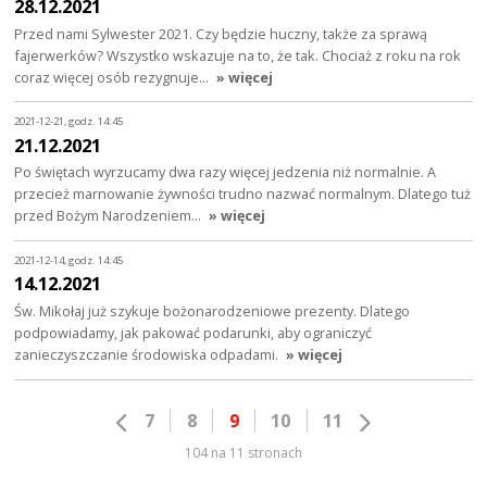
28.12.2021
Przed nami Sylwester 2021. Czy będzie huczny, także za sprawą
fajerwerków? Wszystko wskazuje na to, że tak. Chociaż z roku na rok
coraz więcej osób rezygnuje…
» więcej
2021-12-21, godz. 14:45
21.12.2021
Po świętach wyrzucamy dwa razy więcej jedzenia niż normalnie. A
przecież marnowanie żywności trudno nazwać normalnym. Dlatego tuż
przed Bożym Narodzeniem…
» więcej
2021-12-14, godz. 14:45
14.12.2021
Św. Mikołaj już szykuje bożonarodzeniowe prezenty. Dlatego
podpowiadamy, jak pakować podarunki, aby ograniczyć
zanieczyszczanie środowiska odpadami.
» więcej
7
8
9
10
11
104 na 11 stronach