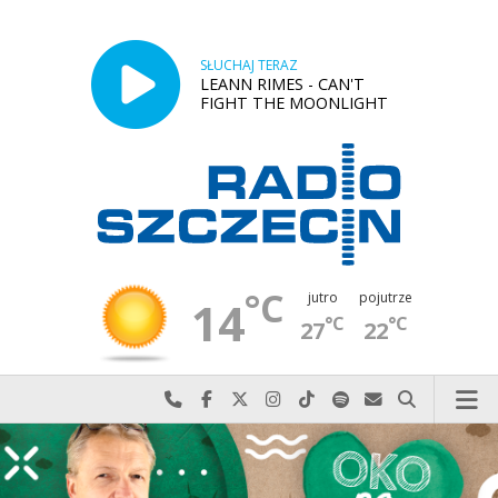
SŁUCHAJ TERAZ
LEANN RIMES - CAN'T
FIGHT THE MOONLIGHT
°C
jutro
pojutrze
14
°C
°C
27
22
Najlepiej po prostu do nas zadzwoń
Odwiedź nas na Facebook-u
Odwiedź nas na X
Odwiedź nas na Instagram-ie
Odwiedź nas na TikTok-u
Szukaj nas na Spotify
Wyślij do nas w
Szukaj