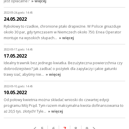
jest opłacalne?
» więcej
2022-05-24, godz. 14:45
24.05.2022
Rybołowy to rzadkie, chronione ptaki drapieżne. W Polsce gniazduje
około 30 par, gdy tymczasem w Niemczech około 750. Enea Operator
montuje na wysokich słupach…
» więcej
2022-05-17, godz. 14:45
17.05.2022
Idealny trawnik bez jednego kwiatka. Bezużyteczna powierzchnia czy
dobrodziejstwo? Jak zadbać o pożytek dla zapylaczy i jakie gatunki
trawy siać, abyśmy nie…
» więcej
2022-05-10, godz. 14:45
10.05.2022
Od połowy kwietnia można składać wnioski do czwartej edycji
programu Mój Prąd. Tym razem maksymalna kwota dofinansowania to
aż 20,5 tys. złotych! Tyle…
» więcej
5
6
7
8
9