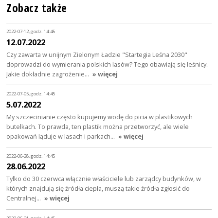
Zobacz także
2022-07-12, godz. 14:45
12.07.2022
Czy zawarta w unijnym Zielonym Ładzie "Startegia Leśna 2030"
doprowadzi do wymierania polskich lasów? Tego obawiają się leśnicy.
Jakie dokładnie zagrożenie…
» więcej
2022-07-05, godz. 14:45
5.07.2022
My szczecinianie często kupujemy wodę do picia w plastikowych
butelkach. To prawda, ten plastik można przetworzyć, ale wiele
opakowań ląduje w lasach i parkach…
» więcej
2022-06-28, godz. 14:45
28.06.2022
Tylko do 30 czerwca włącznie właściciele lub zarządcy budynków, w
których znajdują się źródła ciepła, muszą takie źródła zgłosić do
Centralnej…
» więcej