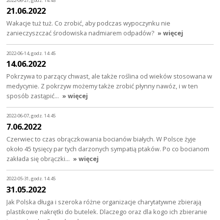
2022-06-21, godz. 14:45
21.06.2022
Wakacje tuż tuż. Co zrobić, aby podczas wypoczynku nie
zanieczyszczać środowiska nadmiarem odpadów?
» więcej
2022-06-14, godz. 14:45
14.06.2022
Pokrzywa to parzący chwast, ale także roślina od wieków stosowana w
medycynie. Z pokrzyw możemy także zrobić płynny nawóz, i w ten
sposób zastąpić…
» więcej
2022-06-07, godz. 14:45
7.06.2022
Czerwiec to czas obrączkowania bocianów białych. W Polsce żyje
około 45 tysięcy par tych darzonych sympatią ptaków. Po co bocianom
zakłada się obrączki…
» więcej
2022-05-31, godz. 14:45
31.05.2022
Jak Polska długa i szeroka różne organizacje charytatywne zbierają
plastikowe nakrętki do butelek. Dlaczego oraz dla kogo ich zbieranie