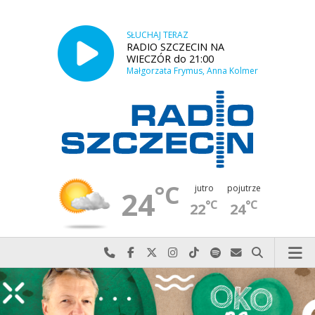
SŁUCHAJ TERAZ
RADIO SZCZECIN NA
WIECZÓR do 21:00
Małgorzata Frymus, Anna Kolmer
°C
jutro
pojutrze
24
°C
°C
22
24
Najlepiej po prostu do nas zadzwoń
Odwiedź nas na Facebook-u
Odwiedź nas na X
Odwiedź nas na Instagram-ie
Odwiedź nas na TikTok-u
Szukaj nas na Spotify
Wyślij do nas w
Szukaj