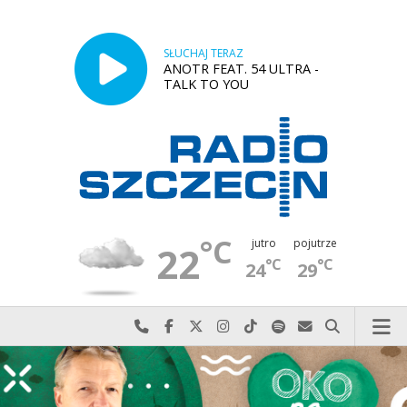
SŁUCHAJ TERAZ
ANOTR FEAT. 54 ULTRA -
TALK TO YOU
°C
jutro
pojutrze
22
°C
°C
24
29
Najlepiej po prostu do nas zadzwoń
Odwiedź nas na Facebook-u
Odwiedź nas na X
Odwiedź nas na Instagram-ie
Odwiedź nas na TikTok-u
Szukaj nas na Spotify
Wyślij do nas w
Szukaj