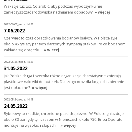
Wakacje tuż tuż. Co zrobić, aby podczas wypoczynku nie
zanieczyszczać środowiska nadmiarem odpadów?
» więcej
2022-06-07, godz. 14:45
7.06.2022
Czerwiec to czas obrączkowania bocianów białych. W Polsce żyje
około 45 tysięcy par tych darzonych sympatią ptaków. Po co bocianom
zakłada się obrączki…
» więcej
2022-05-31, godz. 14:45
31.05.2022
Jak Polska długa i szeroka różne organizacje charytatywne zbierają
plastikowe nakrętki do butelek. Dlaczego oraz dla kogo ich zbieranie
jest opłacalne?
» więcej
2022-05-24, godz. 14:45
24.05.2022
Rybołowy to rzadkie, chronione ptaki drapieżne. W Polsce gniazduje
około 30 par, gdy tymczasem w Niemczech około 750. Enea Operator
montuje na wysokich słupach…
» więcej