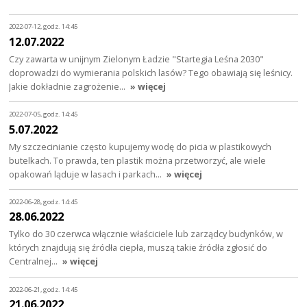
2022-07-12, godz. 14:45
12.07.2022
Czy zawarta w unijnym Zielonym Ładzie "Startegia Leśna 2030"
doprowadzi do wymierania polskich lasów? Tego obawiają się leśnicy.
Jakie dokładnie zagrożenie…
» więcej
2022-07-05, godz. 14:45
5.07.2022
My szczecinianie często kupujemy wodę do picia w plastikowych
butelkach. To prawda, ten plastik można przetworzyć, ale wiele
opakowań ląduje w lasach i parkach…
» więcej
2022-06-28, godz. 14:45
28.06.2022
Tylko do 30 czerwca włącznie właściciele lub zarządcy budynków, w
których znajdują się źródła ciepła, muszą takie źródła zgłosić do
Centralnej…
» więcej
2022-06-21, godz. 14:45
21.06.2022