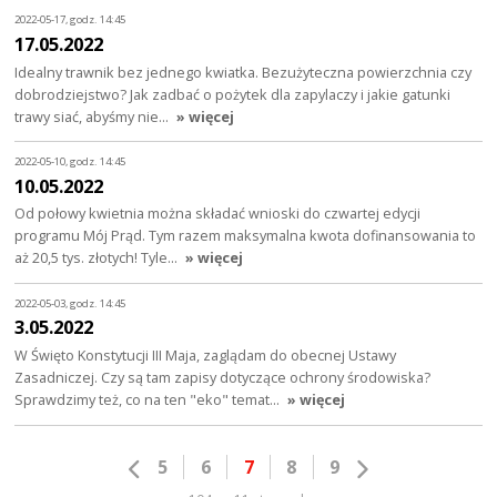
2022-05-17, godz. 14:45
17.05.2022
Idealny trawnik bez jednego kwiatka. Bezużyteczna powierzchnia czy
dobrodziejstwo? Jak zadbać o pożytek dla zapylaczy i jakie gatunki
trawy siać, abyśmy nie…
» więcej
2022-05-10, godz. 14:45
10.05.2022
Od połowy kwietnia można składać wnioski do czwartej edycji
programu Mój Prąd. Tym razem maksymalna kwota dofinansowania to
aż 20,5 tys. złotych! Tyle…
» więcej
2022-05-03, godz. 14:45
3.05.2022
W Święto Konstytucji III Maja, zaglądam do obecnej Ustawy
Zasadniczej. Czy są tam zapisy dotyczące ochrony środowiska?
Sprawdzimy też, co na ten "eko" temat…
» więcej
5
6
7
8
9