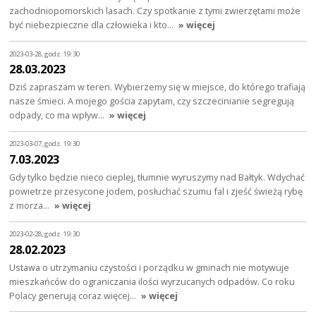
zachodniopomorskich lasach. Czy spotkanie z tymi zwierzętami może
być niebezpieczne dla człowieka i kto…
» więcej
2023-03-28, godz. 19:30
28.03.2023
Dziś zapraszam w teren. Wybierzemy się w miejsce, do którego trafiają
nasze śmieci. A mojego gościa zapytam, czy szczecinianie segregują
odpady, co ma wpływ…
» więcej
2023-03-07, godz. 19:30
7.03.2023
Gdy tylko będzie nieco cieplej, tłumnie wyruszymy nad Bałtyk. Wdychać
powietrze przesycone jodem, posłuchać szumu fal i zjeść świeżą rybę
z morza…
» więcej
2023-02-28, godz. 19:30
28.02.2023
Ustawa o utrzymaniu czystości i porządku w gminach nie motywuje
mieszkańców do ograniczania ilości wyrzucanych odpadów. Co roku
Polacy generują coraz więcej…
» więcej