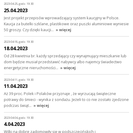
2023-04-25, godz. 19:30
25.04.2023
Jest projekt przepisów wprowadzający system kaucyjny w Polsce.
Kaucja za butelki szklane, plastikowe oraz puszki aluminiowe wyniesie
50 groszy. Czy dzięki kaucji…
» więcej
2023-04-18, godz. 19:30
18.04.2023
Od 28 kwietnia br. każdy sprzedający czy wynajmujący mieszkanie lub
dom będzie musiał przedstawić nabywcy albo najemcy świadectwo
energetyczne nieruchomości…
» więcej
2023-04-11, godz. 19:30
11.04.2023
Aż 39 proc. Polek i Polaków przyznaje , że wyrzucają świąteczne
potrawy do śmieci - wynika z sondażu. Jeżeli to co nie zostało zjedzone
podczas świąt…
» więcej
2023-04-04, godz. 19:30
4.04.2023
Wilki na dobre zadomowiły się w podszczecińskich i