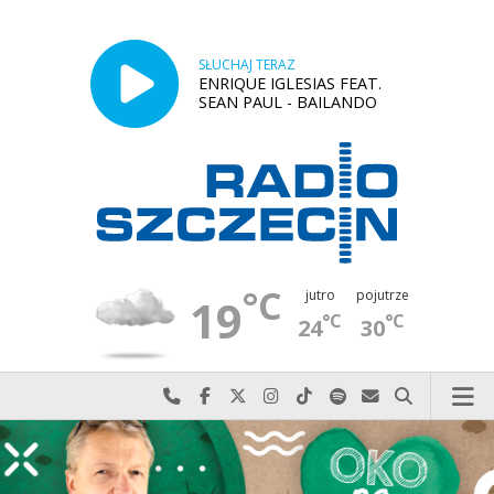
SŁUCHAJ TERAZ
ENRIQUE IGLESIAS FEAT.
SEAN PAUL - BAILANDO
°C
jutro
pojutrze
19
°C
°C
24
30
Najlepiej po prostu do nas zadzwoń
Odwiedź nas na Facebook-u
Odwiedź nas na X
Odwiedź nas na Instagram-ie
Odwiedź nas na TikTok-u
Szukaj nas na Spotify
Wyślij do nas w
Szukaj