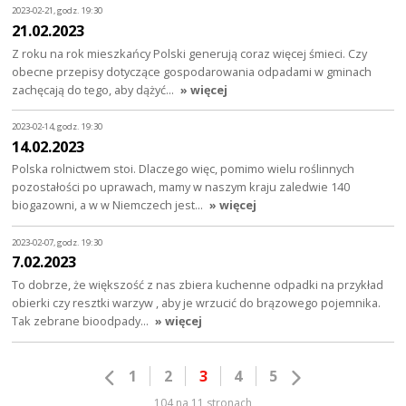
2023-02-21, godz. 19:30
21.02.2023
Z roku na rok mieszkańcy Polski generują coraz więcej śmieci. Czy
obecne przepisy dotyczące gospodarowania odpadami w gminach
zachęcają do tego, aby dążyć…
» więcej
2023-02-14, godz. 19:30
14.02.2023
Polska rolnictwem stoi. Dlaczego więc, pomimo wielu roślinnych
pozostałości po uprawach, mamy w naszym kraju zaledwie 140
biogazowni, a w w Niemczech jest…
» więcej
2023-02-07, godz. 19:30
7.02.2023
To dobrze, że większość z nas zbiera kuchenne odpadki na przykład
obierki czy resztki warzyw , aby je wrzucić do brązowego pojemnika.
Tak zebrane bioodpady…
» więcej
1
2
3
4
5
104 na 11 stronach