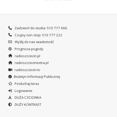
Zadzwoń do studia: 510 777 666
Czujny non stop: 510 777 222
Wyślij do nas wiadomość
Prognoza pogody
radioszczecin.pl
radioszczecinextra.pl
radioszczecin.tv
Biuletyn Informacji Publicznej
Posłuchaj teraz
Logowanie
DUŻA CZCIONKA
DUŻY KONTRAST