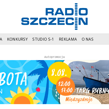
A
KONKURSY
STUDIO S-1
REKLAMA
O NAS
Autopromocja
Autopromocja
Reklama