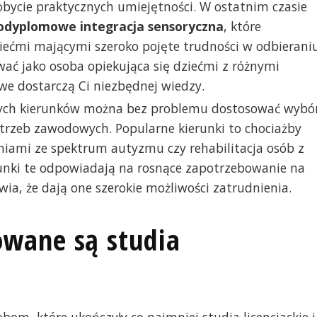
obycie praktycznych umiejętności. W ostatnim czasie
podyplomowe integracja sensoryczna
, które
ziećmi mającymi szeroko pojęte trudności w odbierani
ować jako osoba opiekująca się dziećmi z różnymi
e dostarczą Ci niezbędnej wiedzy.
nych kierunków można bez problemu dostosować wybó
trzeb zawodowych. Popularne kierunki to chociażby
iami ze spektrum autyzmu czy rehabilitacja osób z
runki te odpowiadają na rosnące zapotrzebowanie na
wia, że dają one szerokie możliwości zatrudnienia.
wane są studia
m, które ukończyły co najmniej studia licencjackie i