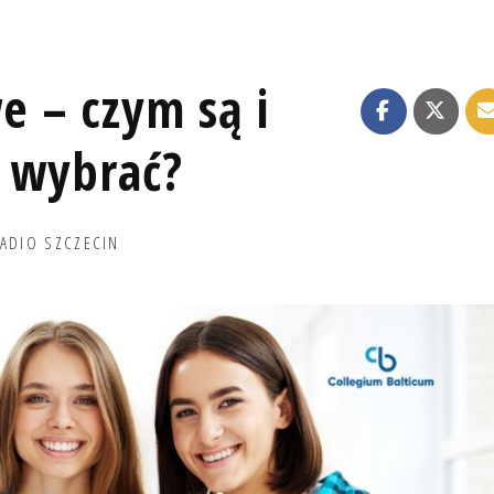
 – czym są i
e wybrać?
ADIO SZCZECIN