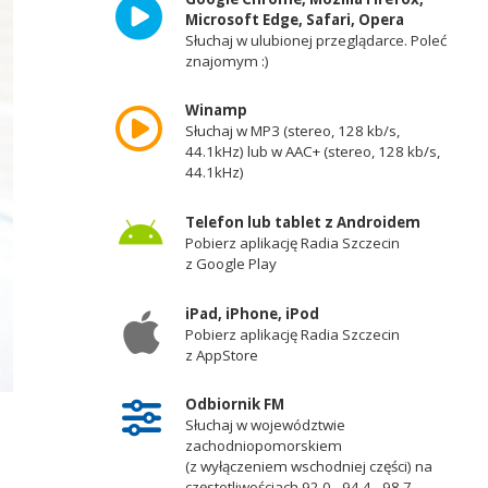
Microsoft Edge, Safari, Opera
Słuchaj w ulubionej przeglądarce. Poleć
znajomym :)
Winamp
Słuchaj w MP3 (stereo, 128 kb/s,
44.1kHz) lub w AAC+ (stereo, 128 kb/s,
44.1kHz)
Telefon lub tablet z Androidem
Pobierz aplikację Radia Szczecin
z Google Play
iPad, iPhone, iPod
Pobierz aplikację Radia Szczecin
z AppStore
Odbiornik FM
Słuchaj w województwie
zachodniopomorskiem
(z wyłączeniem wschodniej części) na
częstotliwościach 92,0 - 94,4 - 98,7 -