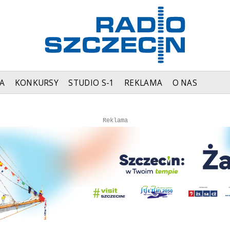
A
KONKURSY
STUDIO S-1
REKLAMA
O NAS
Autopromocja
Autopromocja
Reklama