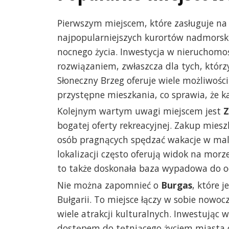
Pierwszym miejscem, które zasługuje na
najpopularniejszych kurortów nadmorskic
nocnego życia. Inwestycja w nieruchomoś
rozwiązaniem, zwłaszcza dla tych, któ
Słoneczny Brzeg oferuje wiele możliwoś
przystępne mieszkania, co sprawia, że ka
Kolejnym wartym uwagi miejscem jest
Z
bogatej oferty rekreacyjnej. Zakup miesz
osób pragnących spędzać wakacje w malo
lokalizacji często oferują widok na morze,
to także doskonała baza wypadowa do od
Nie można zapomnieć o
Burgas
, które 
Bułgarii. To miejsce łączy w sobie nowoc
wiele atrakcji kulturalnych. Inwestując 
dostępem do tętniącego życiem miasta o