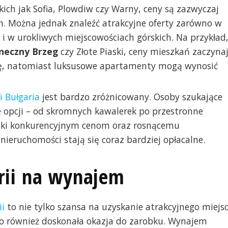
ich jak Sofia, Plowdiw czy Warny, ceny są zazwyczaj
h. Można jednak znaleźć atrakcyjne oferty zarówno w
i w urokliwych miejscowościach górskich. Na przykład
neczny Brzeg
czy Złote Piaski, ceny mieszkań zaczyna
rkę, natomiast luksusowe apartamenty mogą wynosić
 Bułgaria
jest bardzo zróżnicowany. Osoby szukające
 opcji – od skromnych kawalerek po przestronne
ęki konkurencyjnym cenom oraz rosnącemu
ieruchomości stają się coraz bardziej opłacalne.
rii na wynajem
ii
to nie tylko szansa na uzyskanie atrakcyjnego miejs
To również doskonała okazja do zarobku. Wynajem