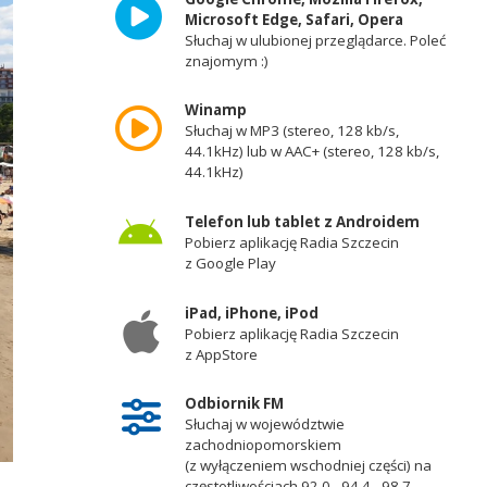
Microsoft Edge, Safari, Opera
Słuchaj w ulubionej przeglądarce. Poleć
znajomym :)
Winamp
Słuchaj w MP3 (stereo, 128 kb/s,
44.1kHz) lub w AAC+ (stereo, 128 kb/s,
44.1kHz)
Telefon lub tablet z Androidem
Pobierz aplikację Radia Szczecin
z Google Play
iPad, iPhone, iPod
Pobierz aplikację Radia Szczecin
z AppStore
Odbiornik FM
Słuchaj w województwie
zachodniopomorskiem
(z wyłączeniem wschodniej części) na
częstotliwościach 92,0 - 94,4 - 98,7 -