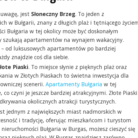
 uwagę, jest
Słoneczny Brzeg
. To jeden z
h w Bułgarii, znany z długich plaż i tętniącego życie
ci Bułgaria w tej okolicy może być doskonałym
rzy szukają apartamentów na wynajem wakacyjny.
ci – od luksusowych apartamentów po bardziej
żdy znajdzie coś dla siebie.
łote Piaski
. To miejsce słynie z pięknych plaż oraz
kania w Złotych Piaskach to świetna inwestycja dla
wniczej scenerii.
Apartamenty Bułgaria
w tej
 co czyni je jeszcze bardziej atrakcyjnymi. Złote Piaski
krywania okolicznych atrakcji turystycznych.
jest jednym z największych miast nadmorskich w
zesność i tradycję, oferując mieszkańcom i turystom
w nieruchomości Bułgaria w Burgas, możesz cieszyć się
raz pięknych plaż. W Burgas znajdziesz zarówno