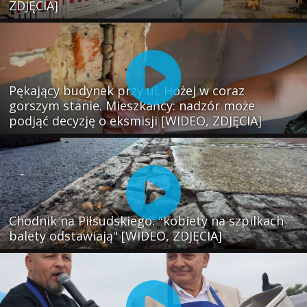
ZDJĘCIA]
Pękający budynek przy ul. Hożej w coraz
gorszym stanie. Mieszkańcy: nadzór może
podjąć decyzję o eksmisji [WIDEO, ZDJĘCIA]
Chodnik na Piłsudskiego: "kobiety na szpilkach
balety odstawiają" [WIDEO, ZDJĘCIA]