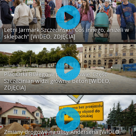
Letni Jarmark Szczeciński. "Coś innego, aniżeli w
sklepach" [WIDEO, ZDJĘCIA]
Plac Orła Białego w przebudowie. Część
Szczecinian widzi głównie beton [WIDEO,
ZDJĘCIA]
Zmiany drogowe na ulicy Andersena [WIDEO,