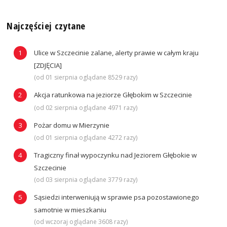
Najczęściej czytane
Ulice w Szczecinie zalane, alerty prawie w całym kraju
[ZDJĘCIA]
(od 01 sierpnia oglądane 8529 razy)
Akcja ratunkowa na jeziorze Głębokim w Szczecinie
(od 02 sierpnia oglądane 4971 razy)
Pożar domu w Mierzynie
(od 01 sierpnia oglądane 4272 razy)
Tragiczny finał wypoczynku nad Jeziorem Głębokie w
Szczecinie
(od 03 sierpnia oglądane 3779 razy)
Sąsiedzi interweniują w sprawie psa pozostawionego
samotnie w mieszkaniu
(od wczoraj oglądane 3608 razy)