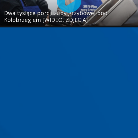
Dwa tysiące porcji zupy grzybowej pod
Kołobrzegiem [WIDEO, ZDJECIA]