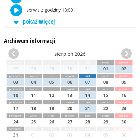
serwis z godziny 18:00
pokaż więcej
Archiwum informacji
sierpień 2026
poniedziałek
wtorek
środa
czwartek
piątek
sobota
niedziela
27
28
29
30
31
01
02
poniedziałek
wtorek
środa
czwartek
piątek
sobota
niedziela
03
04
05
06
07
08
09
poniedziałek
wtorek
środa
czwartek
piątek
sobota
niedziela
10
11
12
13
14
15
16
poniedziałek
wtorek
środa
czwartek
piątek
sobota
niedziela
17
18
19
20
21
22
23
poniedziałek
wtorek
środa
czwartek
piątek
sobota
niedziela
24
25
26
27
28
29
30
poniedziałek
wtorek
środa
czwartek
piątek
sobota
niedziela
31
01
02
03
04
05
06