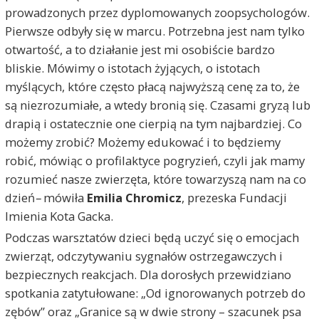
prowadzonych przez dyplomowanych zoopsychologów.
Pierwsze odbyły się w marcu. Potrzebna jest nam tylko
otwartość, a to działanie jest mi osobiście bardzo
bliskie. Mówimy o istotach żyjących, o istotach
myślących, które często płacą najwyższą cenę za to, że
są niezrozumiałe, a wtedy bronią się. Czasami gryzą lub
drapią i ostatecznie one cierpią na tym najbardziej. Co
możemy zrobić? Możemy edukować i to będziemy
robić, mówiąc o profilaktyce pogryzień, czyli jak mamy
rozumieć nasze zwierzęta, które towarzyszą nam na co
dzień
–
mówiła
Emilia Chromicz
, prezeska Fundacji
Imienia Kota Gacka.
Podczas warsztatów dzieci będą uczyć się o emocjach
zwierząt, odczytywaniu sygnałów ostrzegawczych i
bezpiecznych reakcjach. Dla dorosłych przewidziano
spotkania zatytułowane: „Od ignorowanych potrzeb do
zębów” oraz „Granice są w dwie strony – szacunek psa