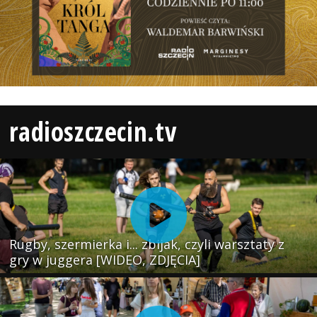
radioszczecin.tv
Rugby, szermierka i... zbijak, czyli warsztaty z
gry w juggera [WIDEO, ZDJĘCIA]