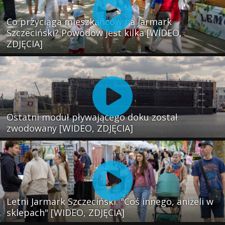
Co przyciąga mieszkańców na Jarmark
Szczeciński? Powodów jest kilka [WIDEO,
ZDJĘCIA]
Ostatni moduł pływającego doku został
zwodowany [WIDEO, ZDJĘCIA]
Letni Jarmark Szczeciński. "Coś innego, aniżeli w
sklepach" [WIDEO, ZDJĘCIA]