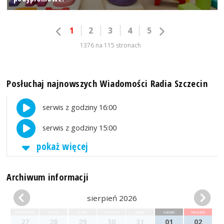
1
2
3
4
5
1376 na 115 stronach
Posłuchaj najnowszych Wiadomości Radia Szczecin
serwis z godziny 16:00
serwis z godziny 15:00
pokaż więcej
Archiwum informacji
sierpień 2026
poniedziałek
wtorek
środa
czwartek
piątek
sobota
niedziela
27
28
29
30
31
01
02