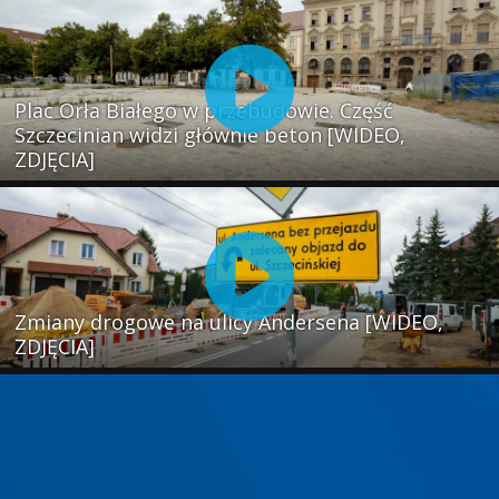
Plac Orła Białego w przebudowie. Część
Szczecinian widzi głównie beton [WIDEO,
ZDJĘCIA]
Zmiany drogowe na ulicy Andersena [WIDEO,
ZDJĘCIA]