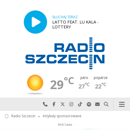
SŁUCHAJ TERAZ
LATTO FEAT. LU KALA -
LOTTERY
°C
jutro
pojutrze
29
°C
°C
27
22
Najlepiej po prostu do nas zadzwoń
Odwiedź nas na Facebook-u
Odwiedź nas na X
Odwiedź nas na Instagram-ie
Odwiedź nas na TikTok-u
Szukaj nas na Spotify
Wyślij do nas w
Szukaj
Radio Szczecin
»
Artykuły sponsorowane
Autopromocja
Reklama