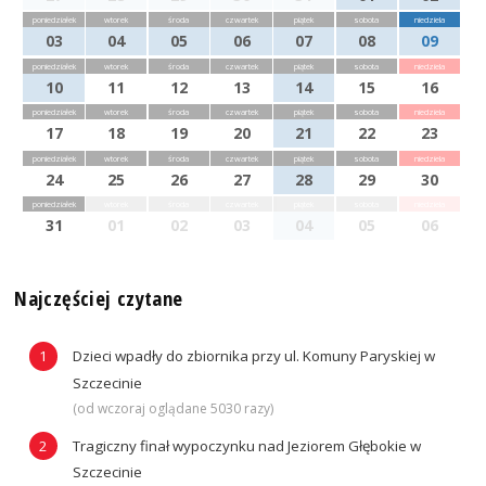
poniedziałek
wtorek
środa
czwartek
piątek
sobota
niedziela
03
04
05
06
07
08
09
poniedziałek
wtorek
środa
czwartek
piątek
sobota
niedziela
10
11
12
13
14
15
16
poniedziałek
wtorek
środa
czwartek
piątek
sobota
niedziela
17
18
19
20
21
22
23
poniedziałek
wtorek
środa
czwartek
piątek
sobota
niedziela
24
25
26
27
28
29
30
poniedziałek
wtorek
środa
czwartek
piątek
sobota
niedziela
31
01
02
03
04
05
06
Najczęściej czytane
Dzieci wpadły do zbiornika przy ul. Komuny Paryskiej w
Szczecinie
(od wczoraj oglądane 5030 razy)
Tragiczny finał wypoczynku nad Jeziorem Głębokie w
Szczecinie