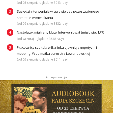
(od 03 sierpnia oglądane 3943 razy)
Sąsiedzi interweniują w sprawie psa pozostawionego
samotnie w mieszkaniu
(od 06 sierpnia oglądane 3832 razy)
Nastolatek miał rany kłute. Interweniował śmigłowiec LPR
(od wczoraj oglądane 3618 razy)
Pracownicy szpitala w Barlinku ujawniają nepotyzm i
mobbing. W tle matka burmistrz Lewandowskiej
(od 05 sierpnia oglądane 3611 razy)
Autopromocja