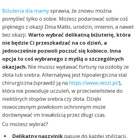
Biżuteria dla mamy
sprawia, że znowu można
pomyśleć tylko o sobie. Możesz podarować sobie coś
pięknego z okazji Dnia Matki, urodzin, imienin, a nawet
bez okazji.
Warto wybrać delikatną biżuterię, która
nie będzie Ci przeszkadzać na co dzień, a
jednocześnie pozwoli poczuć się kobieco. Inna
opcja to coś wybranego z myślą o szczególnych
okazjach.
Nie musisz wydawać fortuny na ozdoby ze
złota lub srebra. Alternatywą jest hipoalergiczna stal
chirurgiczna (sprawdź ją na
https://www.vezzi.pl/
),
która nie powoduje uczuleń, w przeciwieństwie do
niektórych stopów srebra czy złota. Dzięki
nowoczesnym powłokom ochronnym może
dorównywać im trwałością przez długi czas.
Co możesz wybrać?
Delikatny naszyjnik
pasuje do każdej stylizacji,