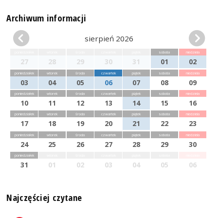
Archiwum informacji
sierpień 2026
poniedziałek
wtorek
środa
czwartek
piątek
sobota
niedziela
27
28
29
30
31
01
02
poniedziałek
wtorek
środa
czwartek
piątek
sobota
niedziela
03
04
05
06
07
08
09
poniedziałek
wtorek
środa
czwartek
piątek
sobota
niedziela
10
11
12
13
14
15
16
poniedziałek
wtorek
środa
czwartek
piątek
sobota
niedziela
17
18
19
20
21
22
23
poniedziałek
wtorek
środa
czwartek
piątek
sobota
niedziela
24
25
26
27
28
29
30
poniedziałek
wtorek
środa
czwartek
piątek
sobota
niedziela
31
01
02
03
04
05
06
Najczęściej czytane