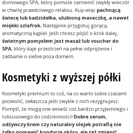
domowego SPA, który pomoże zamienić zwykły wieczór
w chwilę prawdziwego relaksu. Kup więc
pachnącą
świecę lub kadzidełka, ulubioną maseczkę, a nawet
miękki szlafrok.
Następnie przygotuj gorącą,
aromatyczną kąpiel. Jeśli chcesz pójść o krok dalej,
świetnym pomysłem jest masaż lub voucher do
SPA
, który daje przestrzeń na pełne odprężenie i
zadbanie o siebie poza domem.
Kosmetyki z wyższej półki
Kosmetyki premium to coś, na co warto sobie czasami
pozwolić, zwłaszcza jeśli zwykle z nich rezygnujesz.
Pomyśl, że mogą one wnieść coś bardzo przyjemnego i
luksusowego do codzienności!
Dobre
serum,
odżywczy
krem
czy
naturalny
olejek
potrafią
nie
tylko
poprawić
kondycję
skóry,
ale
też
zmienić