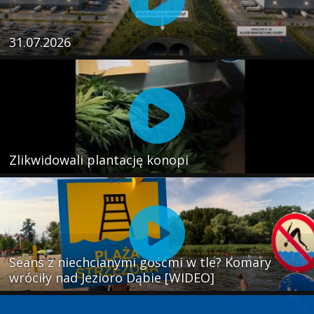
31.07.2026
Zlikwidowali plantację konopi
Seans z niechcianymi gośćmi w tle? Komary
wróciły nad Jezioro Dąbie [WIDEO]