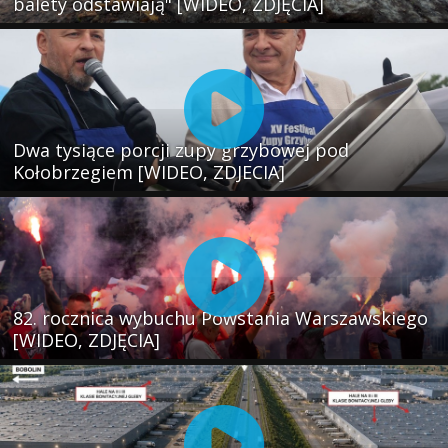
balety odstawiają" [WIDEO, ZDJĘCIA]
Dwa tysiące porcji zupy grzybowej pod
Kołobrzegiem [WIDEO, ZDJECIA]
82. rocznica wybuchu Powstania Warszawskiego
[WIDEO, ZDJĘCIA]