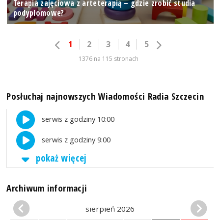
Terapia zajęciowa z arteterapią – gdzie zrobić studia
podyplomowe?
1
2
3
4
5
1376 na 115 stronach
Posłuchaj najnowszych Wiadomości Radia Szczecin
serwis z godziny 10:00
serwis z godziny 9:00
pokaż więcej
Archiwum informacji
sierpień 2026