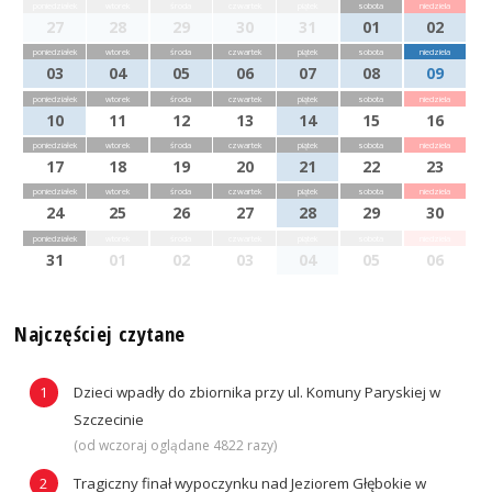
poniedziałek
wtorek
środa
czwartek
piątek
sobota
niedziela
27
28
29
30
31
01
02
poniedziałek
wtorek
środa
czwartek
piątek
sobota
niedziela
03
04
05
06
07
08
09
poniedziałek
wtorek
środa
czwartek
piątek
sobota
niedziela
10
11
12
13
14
15
16
poniedziałek
wtorek
środa
czwartek
piątek
sobota
niedziela
17
18
19
20
21
22
23
poniedziałek
wtorek
środa
czwartek
piątek
sobota
niedziela
24
25
26
27
28
29
30
poniedziałek
wtorek
środa
czwartek
piątek
sobota
niedziela
31
01
02
03
04
05
06
Najczęściej czytane
Dzieci wpadły do zbiornika przy ul. Komuny Paryskiej w
Szczecinie
(od wczoraj oglądane 4822 razy)
Tragiczny finał wypoczynku nad Jeziorem Głębokie w