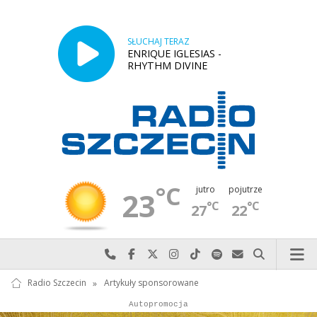
SŁUCHAJ TERAZ
ENRIQUE IGLESIAS -
RHYTHM DIVINE
°C
jutro
pojutrze
23
°C
°C
27
22
Najlepiej po prostu do nas zadzwoń
Odwiedź nas na Facebook-u
Odwiedź nas na X
Odwiedź nas na Instagram-ie
Odwiedź nas na TikTok-u
Szukaj nas na Spotify
Wyślij do nas w
Szukaj
Radio Szczecin
»
Artykuły sponsorowane
Autopromocja
Reklama