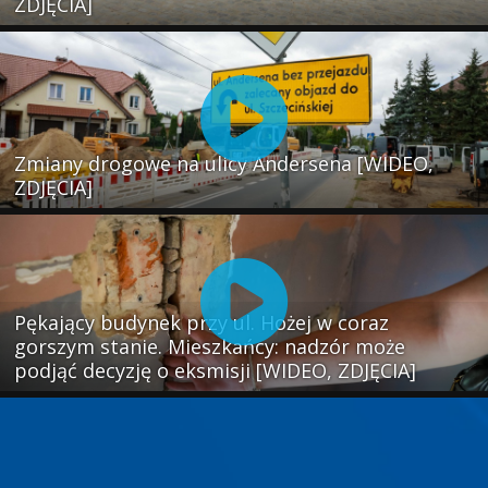
ZDJĘCIA]
Zmiany drogowe na ulicy Andersena [WIDEO,
ZDJĘCIA]
Pękający budynek przy ul. Hożej w coraz
gorszym stanie. Mieszkańcy: nadzór może
podjąć decyzję o eksmisji [WIDEO, ZDJĘCIA]