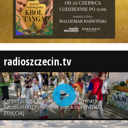
radioszczecin.tv
Co przyciąga mieszkańców na Jarmark
Szczeciński? Powodów jest kilka [WIDEO,
ZDJĘCIA]