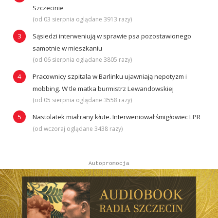
Szczecinie
(od 03 sierpnia oglądane 3913 razy)
Sąsiedzi interweniują w sprawie psa pozostawionego
samotnie w mieszkaniu
(od 06 sierpnia oglądane 3805 razy)
Pracownicy szpitala w Barlinku ujawniają nepotyzm i
mobbing. W tle matka burmistrz Lewandowskiej
(od 05 sierpnia oglądane 3558 razy)
Nastolatek miał rany kłute. Interweniował śmigłowiec LPR
(od wczoraj oglądane 3438 razy)
Autopromocja