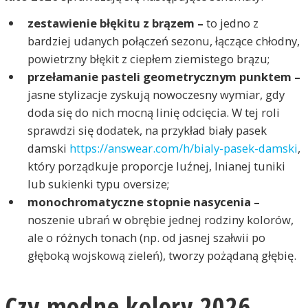
zestawienie błękitu z brązem –
to jedno z
bardziej udanych połączeń sezonu, łączące chłodny,
powietrzny błękit z ciepłem ziemistego brązu;
przełamanie pasteli geometrycznym punktem –
jasne stylizacje zyskują nowoczesny wymiar, gdy
doda się do nich mocną linię odcięcia. W tej roli
sprawdzi się dodatek, na przykład biały pasek
damski
https://answear.com/h/bialy-pasek-damski
,
który porządkuje proporcje luźnej, lnianej tuniki
lub sukienki typu oversize;
monochromatyczne stopnie nasycenia –
noszenie ubrań w obrębie jednej rodziny kolorów,
ale o różnych tonach (np. od jasnej szałwii po
głęboką wojskową zieleń), tworzy pożądaną głębię.
Czy modne kolory 2026