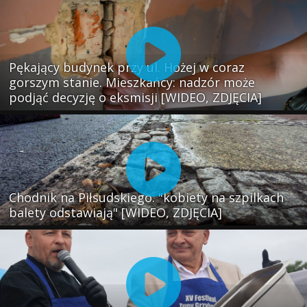
Pękający budynek przy ul. Hożej w coraz
gorszym stanie. Mieszkańcy: nadzór może
podjąć decyzję o eksmisji [WIDEO, ZDJĘCIA]
Chodnik na Piłsudskiego: "kobiety na szpilkach
balety odstawiają" [WIDEO, ZDJĘCIA]