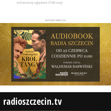
(od wczoraj oglądane 3189 razy)
Autopromocja
radioszczecin.tv