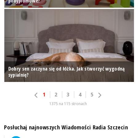
podyplomowe?
Dobry sen zaczyna się od łóżka. Jak stworzyć wygodną
sypialnię?
1
2
3
4
5
1375 na 115 stronach
Posłuchaj najnowszych Wiadomości Radia Szczecin