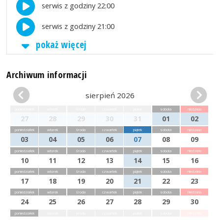
serwis z godziny 22:00
serwis z godziny 21:00
pokaż więcej
Archiwum informacji
sierpień 2026
poniedziałek
wtorek
środa
czwartek
piątek
sobota
niedziela
27
28
29
30
31
01
02
poniedziałek
wtorek
środa
czwartek
piątek
sobota
niedziela
03
04
05
06
07
08
09
poniedziałek
wtorek
środa
czwartek
piątek
sobota
niedziela
10
11
12
13
14
15
16
poniedziałek
wtorek
środa
czwartek
piątek
sobota
niedziela
17
18
19
20
21
22
23
poniedziałek
wtorek
środa
czwartek
piątek
sobota
niedziela
24
25
26
27
28
29
30
poniedziałek
wtorek
środa
czwartek
piątek
sobota
niedziela