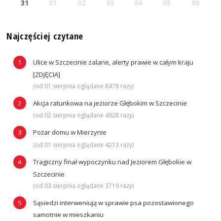
31
01
02
03
04
05
06
Najczęściej czytane
Ulice w Szczecinie zalane, alerty prawie w całym kraju
[ZDJĘCIA]
(od 01 sierpnia oglądane 8478 razy)
Akcja ratunkowa na jeziorze Głębokim w Szczecinie
(od 02 sierpnia oglądane 4928 razy)
Pożar domu w Mierzynie
(od 01 sierpnia oglądane 4213 razy)
Tragiczny finał wypoczynku nad Jeziorem Głębokie w
Szczecinie
(od 03 sierpnia oglądane 3719 razy)
Sąsiedzi interweniują w sprawie psa pozostawionego
samotnie w mieszkaniu