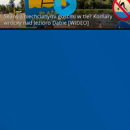
Seans z niechcianymi gośćmi w tle? Komary
wróciły nad Jezioro Dąbie [WIDEO]