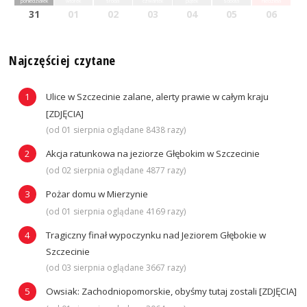
poniedziałek
wtorek
środa
czwartek
piątek
sobota
niedziela
31
01
02
03
04
05
06
Najczęściej czytane
Ulice w Szczecinie zalane, alerty prawie w całym kraju
[ZDJĘCIA]
(od 01 sierpnia oglądane 8438 razy)
Akcja ratunkowa na jeziorze Głębokim w Szczecinie
(od 02 sierpnia oglądane 4877 razy)
Pożar domu w Mierzynie
(od 01 sierpnia oglądane 4169 razy)
Tragiczny finał wypoczynku nad Jeziorem Głębokie w
Szczecinie
(od 03 sierpnia oglądane 3667 razy)
Owsiak: Zachodniopomorskie, obyśmy tutaj zostali [ZDJĘCIA]