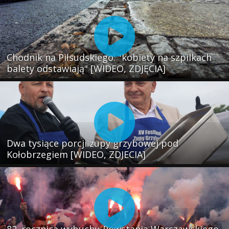
Chodnik na Piłsudskiego: "kobiety na szpilkach
balety odstawiają" [WIDEO, ZDJĘCIA]
Dwa tysiące porcji zupy grzybowej pod
Kołobrzegiem [WIDEO, ZDJECIA]