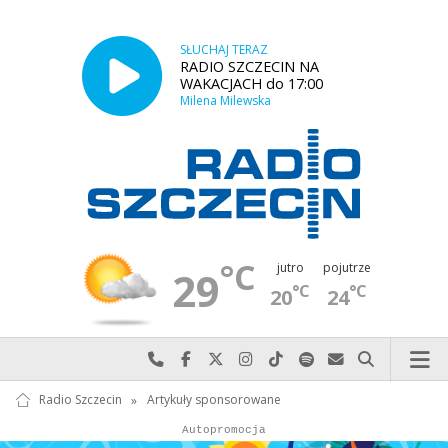
SŁUCHAJ TERAZ
RADIO SZCZECIN NA
WAKACJACH do 17:00
Milena Milewska
°C
jutro
pojutrze
29
°C
°C
20
24
Najlepiej po prostu do nas zadzwoń
Odwiedź nas na Facebook-u
Odwiedź nas na X
Odwiedź nas na Instagram-ie
Odwiedź nas na TikTok-u
Szukaj nas na Spotify
Wyślij do nas w
Szukaj
Radio Szczecin
»
Artykuły sponsorowane
Autopromocja
Autopromocja
Reklama