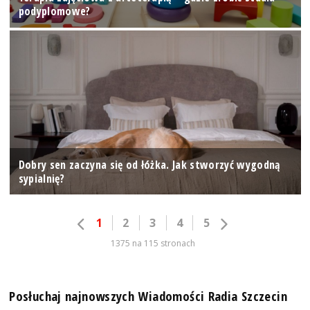
podyplomowe?
Dobry sen zaczyna się od łóżka. Jak stworzyć wygodną
sypialnię?
1
2
3
4
5
1375 na 115 stronach
Posłuchaj najnowszych Wiadomości Radia Szczecin