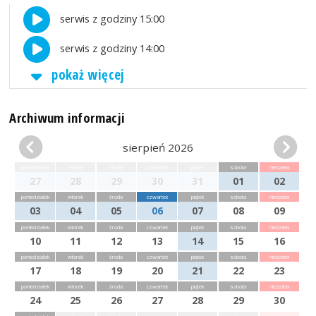
serwis z godziny 15:00
serwis z godziny 14:00
pokaż więcej
Archiwum informacji
sierpień 2026
poniedziałek
wtorek
środa
czwartek
piątek
sobota
niedziela
27
28
29
30
31
01
02
poniedziałek
wtorek
środa
czwartek
piątek
sobota
niedziela
03
04
05
06
07
08
09
poniedziałek
wtorek
środa
czwartek
piątek
sobota
niedziela
10
11
12
13
14
15
16
poniedziałek
wtorek
środa
czwartek
piątek
sobota
niedziela
17
18
19
20
21
22
23
poniedziałek
wtorek
środa
czwartek
piątek
sobota
niedziela
24
25
26
27
28
29
30