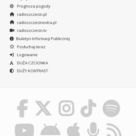
Prognoza pogody
radioszczecin.pl
radioszczecinextra.pl
radioszczecin.tv
Biuletyn Informacji Publicznej
Posłuchaj teraz
Logowanie
DUŻA CZCIONKA
DUŻY KONTRAST