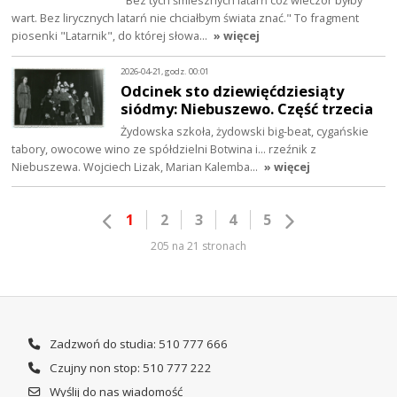
wart. Bez lirycznych latarń nie chciałbym świata znać." To fragment
piosenki "Latarnik", do której słowa…
» więcej
2026-04-21, godz. 00:01
Odcinek sto dziewięćdziesiąty
siódmy: Niebuszewo. Część trzecia
Żydowska szkoła, żydowski big-beat, cygańskie
tabory, owocowe wino ze spółdzielni Botwina i… rzeźnik z
Niebuszewa. Wojciech Lizak, Marian Kalemba…
» więcej
1
2
3
4
5
205 na 21 stronach
Zadzwoń do studia: 510 777 666
Czujny non stop: 510 777 222
Wyślij do nas wiadomość