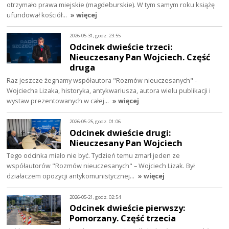
otrzymało prawa miejskie (magdeburskie). W tym samym roku książę
ufundował kościół…
» więcej
2026-05-31, godz. 23:55
Odcinek dwieście trzeci:
Nieuczesany Pan Wojciech. Część
druga
Raz jeszcze żegnamy współautora "Rozmów nieuczesanych" -
Wojciecha Lizaka, historyka, antykwariusza, autora wielu publikacji i
wystaw prezentowanych w całej…
» więcej
2026-05-25, godz. 01:06
Odcinek dwieście drugi:
Nieuczesany Pan Wojciech
Tego odcinka miało nie być. Tydzień temu zmarł jeden ze
współautorów "Rozmów nieuczesanych" – Wojciech Lizak. Był
działaczem opozycji antykomunistycznej…
» więcej
2026-05-21, godz. 02:54
Odcinek dwieście pierwszy:
Pomorzany. Część trzecia