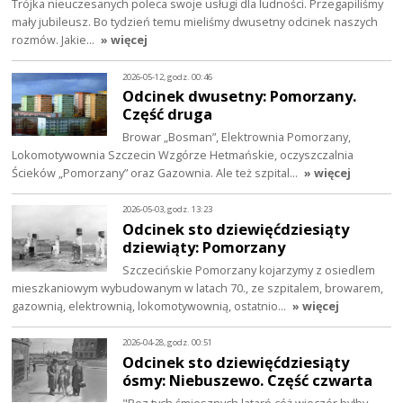
Trójka nieuczesanych poleca swoje usługi dla ludności. Przegapiliśmy
mały jubileusz. Bo tydzień temu mieliśmy dwusetny odcinek naszych
rozmów. Jakie…
» więcej
2026-05-12, godz. 00:46
Odcinek dwusetny: Pomorzany.
Część druga
Browar „Bosman”, Elektrownia Pomorzany,
Lokomotywownia Szczecin Wzgórze Hetmańskie, oczyszczalnia
Ścieków „Pomorzany” oraz Gazownia. Ale też szpital…
» więcej
2026-05-03, godz. 13:23
Odcinek sto dziewięćdziesiąty
dziewiąty: Pomorzany
Szczecińskie Pomorzany kojarzymy z osiedlem
mieszkaniowym wybudowanym w latach 70., ze szpitalem, browarem,
gazownią, elektrownią, lokomotywownią, ostatnio…
» więcej
2026-04-28, godz. 00:51
Odcinek sto dziewięćdziesiąty
ósmy: Niebuszewo. Część czwarta
"Bez tych śmiesznych latarń cóż wieczór byłby