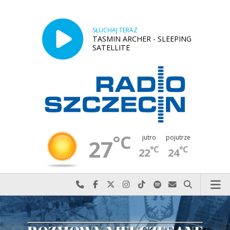
SŁUCHAJ TERAZ
TASMIN ARCHER - SLEEPING
SATELLITE
°C
jutro
pojutrze
27
°C
°C
22
24
Najlepiej po prostu do nas zadzwoń
Odwiedź nas na Facebook-u
Odwiedź nas na X
Odwiedź nas na Instagram-ie
Odwiedź nas na TikTok-u
Szukaj nas na Spotify
Wyślij do nas w
Szukaj