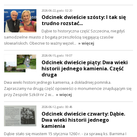
2026-06-22, godz. 02:20
Odcinek dwieście szósty: I tak się
trudno rozstać...
Dąbie to historyczna część Szczecina, niegdyś
samodzielne miasto z bogatą przeszłością sięgającą czasów
słowiańskich. Obecnie to ważny węzeł…
» więcej
2026-06-15, godz. 19:07
Odcinek dwieście piąty: Dwa wieki
historii jednego kamienia. Część
druga
Dwa wieki historii jednego kamienia, a dokładniej pomnika.
Zapraszamy na drugą część opowieści o monumencie znajdującym się
przy Zespole Szkół nr 2 w…
» więcej
2026-06-12, godz. 00:48
Odcinek dwieście czwarty: Dąbie.
Dwa wieki historii jednego
kamienia
Dąbie stało się miastem 15 stycznia 1260 r. - za sprawą ks. Barnima I