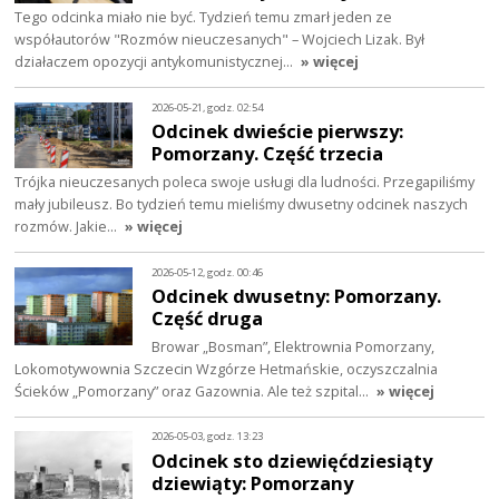
Tego odcinka miało nie być. Tydzień temu zmarł jeden ze
współautorów "Rozmów nieuczesanych" – Wojciech Lizak. Był
działaczem opozycji antykomunistycznej…
» więcej
2026-05-21, godz. 02:54
Odcinek dwieście pierwszy:
Pomorzany. Część trzecia
Trójka nieuczesanych poleca swoje usługi dla ludności. Przegapiliśmy
mały jubileusz. Bo tydzień temu mieliśmy dwusetny odcinek naszych
rozmów. Jakie…
» więcej
2026-05-12, godz. 00:46
Odcinek dwusetny: Pomorzany.
Część druga
Browar „Bosman”, Elektrownia Pomorzany,
Lokomotywownia Szczecin Wzgórze Hetmańskie, oczyszczalnia
Ścieków „Pomorzany” oraz Gazownia. Ale też szpital…
» więcej
2026-05-03, godz. 13:23
Odcinek sto dziewięćdziesiąty
dziewiąty: Pomorzany