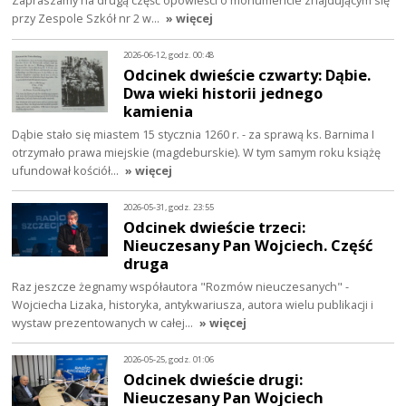
przy Zespole Szkół nr 2 w…
» więcej
2026-06-12, godz. 00:48
Odcinek dwieście czwarty: Dąbie.
Dwa wieki historii jednego
kamienia
Dąbie stało się miastem 15 stycznia 1260 r. - za sprawą ks. Barnima I
otrzymało prawa miejskie (magdeburskie). W tym samym roku książę
ufundował kościół…
» więcej
2026-05-31, godz. 23:55
Odcinek dwieście trzeci:
Nieuczesany Pan Wojciech. Część
druga
Raz jeszcze żegnamy współautora "Rozmów nieuczesanych" -
Wojciecha Lizaka, historyka, antykwariusza, autora wielu publikacji i
wystaw prezentowanych w całej…
» więcej
2026-05-25, godz. 01:06
Odcinek dwieście drugi:
Nieuczesany Pan Wojciech