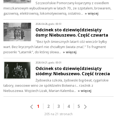
Szczecińskie Pomorzany kojarzymy z osiedlem
mieszkaniowym wybudowanym w latach 70., ze szpitalem, browarem,
gazownią, elektrownią, lokomotywownią, ostatnio…
» więcej
2026-04-28, godz. 00:51
Odcinek sto dziewięćdziesiąty
ósmy: Niebuszewo. Część czwarta
"Bez tych śmiesznych latarń cóż wieczór byłby
wart. Bez lirycznych latarń nie chciałbym świata znać." To fragment
piosenki "Latarnik", do której słowa…
» więcej
2026-04-21, godz. 00:01
Odcinek sto dziewięćdziesiąty
siódmy: Niebuszewo. Część trzecia
Żydowska szkoła, żydowski big-beat, cygańskie
tabory, owocowe wino ze spółdzielni Botwina i… rzeźnik z
Niebuszewa. Wojciech Lizak, Marian Kalemba…
» więcej
1
2
3
4
5
205 na 21 stronach