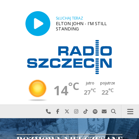
SŁUCHAJ TERAZ
ELTON JOHN - I'M STILL
STANDING
°C
jutro
pojutrze
14
°C
°C
27
22
Najlepiej po prostu do nas zadzwoń
Odwiedź nas na Facebook-u
Odwiedź nas na X
Odwiedź nas na Instagram-ie
Odwiedź nas na TikTok-u
Szukaj nas na Spotify
Wyślij do nas w
Szukaj