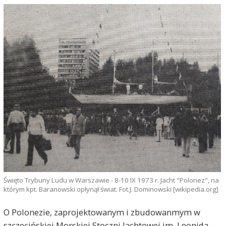
Święto Trybuny Ludu w Warszawie - 8-10 IX 1973 r. Jacht "Polonez", na
którym kpt. Baranowski opłynął świat. Fot.J. Dominowski [wikipedia.org]
O Polonezie, zaprojektowanym i zbudowanmym w
szczecińskiej Morskiej Stoczni Jachtowej im. Leonida