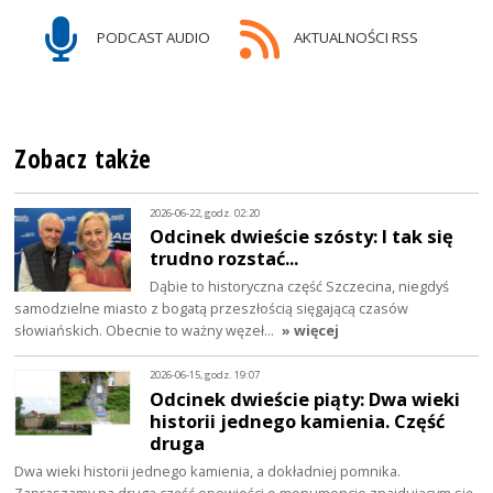
PODCAST AUDIO
AKTUALNOŚCI RSS
Zobacz także
2026-06-22, godz. 02:20
Odcinek dwieście szósty: I tak się
trudno rozstać...
Dąbie to historyczna część Szczecina, niegdyś
samodzielne miasto z bogatą przeszłością sięgającą czasów
słowiańskich. Obecnie to ważny węzeł…
» więcej
2026-06-15, godz. 19:07
Odcinek dwieście piąty: Dwa wieki
historii jednego kamienia. Część
druga
Dwa wieki historii jednego kamienia, a dokładniej pomnika.
Zapraszamy na drugą część opowieści o monumencie znajdującym się