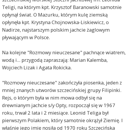
Teligi, na którym kpt. Krzysztof Baranowski samotnie
opłynął świat. O Mazurku, którym kulę ziemską
opłynęła kpt. Krystyna Chojnowska-Liskiewicz, o
Nadirze, najstarszym polskim jachcie żaglowym
pływającym w Polsce.
Na kolejne "Rozmowy nieuczesane" pachnące wiatrem,
wodą i... przygodą zapraszają: Marian Kalemba,
Wojciech Lizak i Agata Rokicka.
"Rozmowy nieuczesane" zakończyła piosenka, jeden z
mniej znanych utworów szczecińskiej grupy Filipinki.
Rejs, o którym była w nim mowa odbył się na
drewnianym jachcie s/y Opty, rozpoczął się w 1967
roku, trwał 2 lata i 2 miesiące. Leonid Teliga był
pierwszym Polakiem, który samotnie okrążył Ziemię. I
właśnie jego imię nosiła od 1970 roku Szczecińska