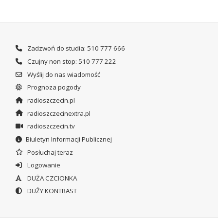
Zadzwoń do studia: 510 777 666
Czujny non stop: 510 777 222
Wyślij do nas wiadomość
Prognoza pogody
radioszczecin.pl
radioszczecinextra.pl
radioszczecin.tv
Biuletyn Informacji Publicznej
Posłuchaj teraz
Logowanie
DUŻA CZCIONKA
DUŻY KONTRAST