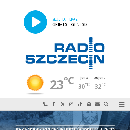
SŁUCHAJ TERAZ
GRIMES - GENESIS
°C
jutro
pojutrze
23
°C
°C
30
32
Najlepiej po prostu do nas zadzwoń
Odwiedź nas na Facebook-u
Odwiedź nas na X
Odwiedź nas na Instagram-ie
Odwiedź nas na TikTok-u
Szukaj nas na Spotify
Wyślij do nas w
Szukaj