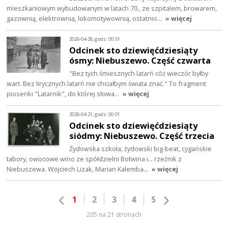
mieszkaniowym wybudowanym w latach 70., ze szpitalem, browarem,
gazownią, elektrownią, lokomotywownią, ostatnio…
» więcej
2026-04-28, godz. 00:51
Odcinek sto dziewięćdziesiąty
ósmy: Niebuszewo. Część czwarta
"Bez tych śmiesznych latarń cóż wieczór byłby
wart. Bez lirycznych latarń nie chciałbym świata znać." To fragment
piosenki "Latarnik", do której słowa…
» więcej
2026-04-21, godz. 00:01
Odcinek sto dziewięćdziesiąty
siódmy: Niebuszewo. Część trzecia
Żydowska szkoła, żydowski big-beat, cygańskie
tabory, owocowe wino ze spółdzielni Botwina i… rzeźnik z
Niebuszewa. Wojciech Lizak, Marian Kalemba…
» więcej
1
2
3
4
5
205 na 21 stronach