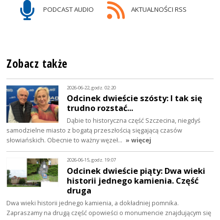
PODCAST AUDIO
AKTUALNOŚCI RSS
Zobacz także
2026-06-22, godz. 02:20
Odcinek dwieście szósty: I tak się
trudno rozstać...
Dąbie to historyczna część Szczecina, niegdyś
samodzielne miasto z bogatą przeszłością sięgającą czasów
słowiańskich. Obecnie to ważny węzeł…
» więcej
2026-06-15, godz. 19:07
Odcinek dwieście piąty: Dwa wieki
historii jednego kamienia. Część
druga
Dwa wieki historii jednego kamienia, a dokładniej pomnika.
Zapraszamy na drugą część opowieści o monumencie znajdującym się