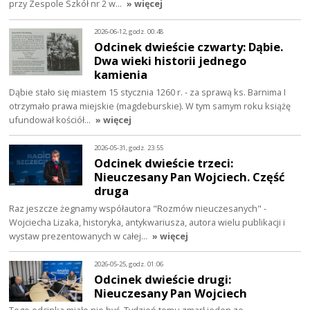
przy Zespole Szkół nr 2 w…
» więcej
2026-06-12, godz. 00:48
Odcinek dwieście czwarty: Dąbie.
Dwa wieki historii jednego
kamienia
Dąbie stało się miastem 15 stycznia 1260 r. - za sprawą ks. Barnima I
otrzymało prawa miejskie (magdeburskie). W tym samym roku książę
ufundował kościół…
» więcej
2026-05-31, godz. 23:55
Odcinek dwieście trzeci:
Nieuczesany Pan Wojciech. Część
druga
Raz jeszcze żegnamy współautora "Rozmów nieuczesanych" -
Wojciecha Lizaka, historyka, antykwariusza, autora wielu publikacji i
wystaw prezentowanych w całej…
» więcej
2026-05-25, godz. 01:06
Odcinek dwieście drugi:
Nieuczesany Pan Wojciech