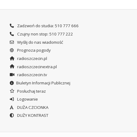
Zadzwoń do studia: 510 777 666
Czujny non stop: 510 777 222
Wyślij do nas wiadomość
Prognoza pogody
radioszczecin.pl
radioszczecinextra.pl
radioszczecin.tv
Biuletyn Informacji Publicznej
Posłuchaj teraz
Logowanie
DUŻA CZCIONKA
DUŻY KONTRAST