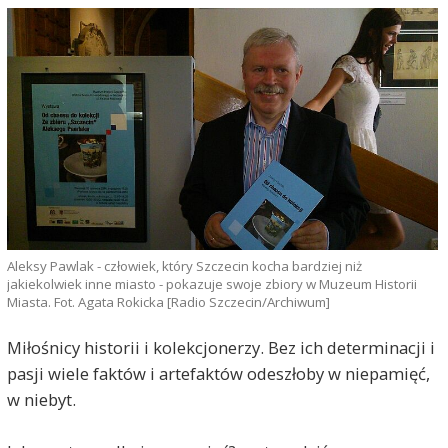
Aleksy Pawlak - człowiek, który Szczecin kocha bardziej niż
jakiekolwiek inne miasto - pokazuje swoje zbiory w Muzeum Historii
Miasta. Fot. Agata Rokicka [Radio Szczecin/Archiwum]
Miłośnicy historii i kolekcjonerzy. Bez ich determinacji i
pasji wiele faktów i artefaktów odeszłoby w niepamięć,
w niebyt.