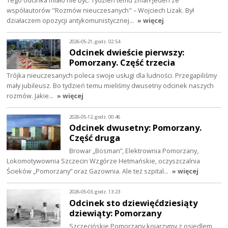
Tego odcinka miało nie być. Tydzień temu zmarł jeden ze
współautorów "Rozmów nieuczesanych" – Wojciech Lizak. Był
działaczem opozycji antykomunistycznej…
» więcej
2026-05-21, godz. 02:54
Odcinek dwieście pierwszy:
Pomorzany. Część trzecia
Trójka nieuczesanych poleca swoje usługi dla ludności. Przegapiliśmy
mały jubileusz. Bo tydzień temu mieliśmy dwusetny odcinek naszych
rozmów. Jakie…
» więcej
2026-05-12, godz. 00:46
Odcinek dwusetny: Pomorzany.
Część druga
Browar „Bosman”, Elektrownia Pomorzany,
Lokomotywownia Szczecin Wzgórze Hetmańskie, oczyszczalnia
Ścieków „Pomorzany” oraz Gazownia. Ale też szpital…
» więcej
2026-05-03, godz. 13:23
Odcinek sto dziewięćdziesiąty
dziewiąty: Pomorzany
Szczecińskie Pomorzany kojarzymy z osiedlem