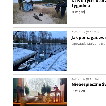
Dziś o tych, któr
tygodnia
» więcej
2024-01-13, godz. 14:54
Jak pomagać zw
Opowiada Marzena Biało
2024-01-13, godz. 14:52
Niebezpieczne Św
» więcej