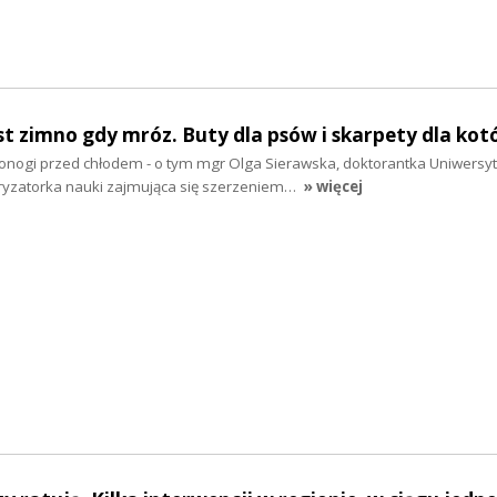
st zimno gdy mróz. Buty dla psów i skarpety dla ko
ronogi przed chłodem - o tym mgr Olga Sierawska, doktorantka Uniwersy
ryzatorka nauki zajmująca się szerzeniem…
» więcej