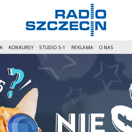
A
KONKURSY
STUDIO S-1
REKLAMA
O NAS