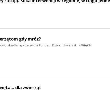
zy ratują. Kilka interwencji w regionie, w ciągu jedn
ierzętom gdy mróz?
wolska-Barnyk ze swoje Fundacji Dzikich Zwierząt.
» więcej
ięta... dla zwierząt