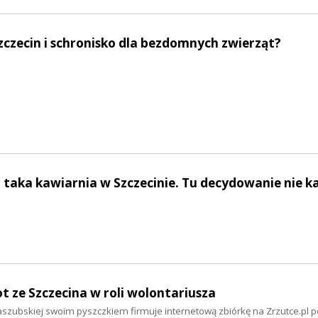
zczecin i schronisko dla bezdomnych zwierząt?
 taka kawiarnia w Szczecinie. Tu decydowanie nie k
ot ze Szczecina w roli wolontariusza
aszubskiej swoim pyszczkiem firmuje internetową zbiórkę na Zrzutce.pl 