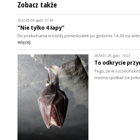
Zobacz także
2022-05-04, godz. 07:43
"Nie tylko 4 łapy"
Do posłuchania w każdy poniedziałek po godzinie 14.30 na anten
więcej
2024-01-29, godz. 14:22
To odkrycie przy
Tego, że w szczecińskic
można spotkać na połud