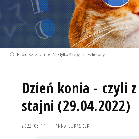
Radio Szczecin
»
Nie tylko 4 łapy
»
Felietony
Dzień konia - czyli
stajni (29.04.2022)
2022-05-11
ANNA ŁUKASZEK