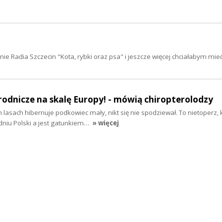
ie Radia Szczecin "Kota, rybki oraz psa" i jeszcze więcej chciałabym mi
rodnicze na skalę Europy! - mówią chiropterolodzy
h lasach hibernuje podkowiec mały, nikt się nie spodziewał. To nietoperz,
niu Polski a jest gatunkiem…
» więcej