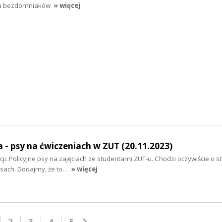
la bezdomniaków
» więcej
 - psy na ćwiczeniach w ZUT (20.11.2023)
kcji. Policyjne psy na zajęciach ze studentami ZUT-u. Chodzi oczywiście o 
 psach. Dodajmy, że to…
» więcej
2
3
4
5