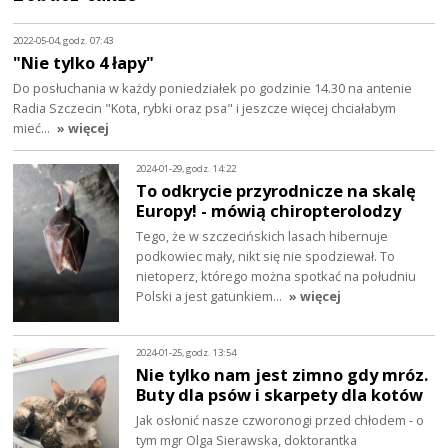
2022-05-04, godz. 07:43
"Nie tylko 4 łapy"
Do posłuchania w każdy poniedziałek po godzinie 14.30 na antenie
Radia Szczecin "Kota, rybki oraz psa" i jeszcze więcej chciałabym
mieć…
» więcej
2024-01-29, godz. 14:22
To odkrycie przyrodnicze na skalę
Europy! - mówią chiropterolodzy
Tego, że w szczecińskich lasach hibernuje
podkowiec mały, nikt się nie spodziewał. To
nietoperz, którego można spotkać na południu
Polski a jest gatunkiem…
» więcej
2024-01-25, godz. 13:54
Nie tylko nam jest zimno gdy mróz.
Buty dla psów i skarpety dla kotów
Jak osłonić nasze czworonogi przed chłodem - o
tym mgr Olga Sierawska, doktorantka