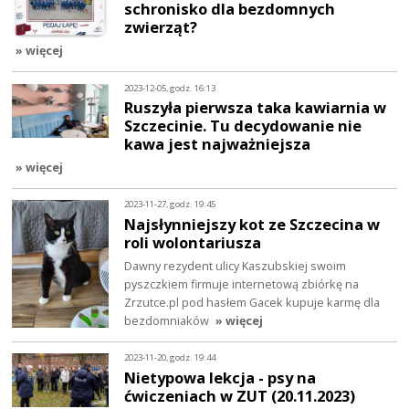
schronisko dla bezdomnych
zwierząt?
» więcej
2023-12-05, godz. 16:13
Ruszyła pierwsza taka kawiarnia w
Szczecinie. Tu decydowanie nie
kawa jest najważniejsza
» więcej
2023-11-27, godz. 19:45
Najsłynniejszy kot ze Szczecina w
roli wolontariusza
Dawny rezydent ulicy Kaszubskiej swoim
pyszczkiem firmuje internetową zbiórkę na
Zrzutce.pl pod hasłem Gacek kupuje karmę dla
bezdomniaków
» więcej
2023-11-20, godz. 19:44
Nietypowa lekcja - psy na
ćwiczeniach w ZUT (20.11.2023)