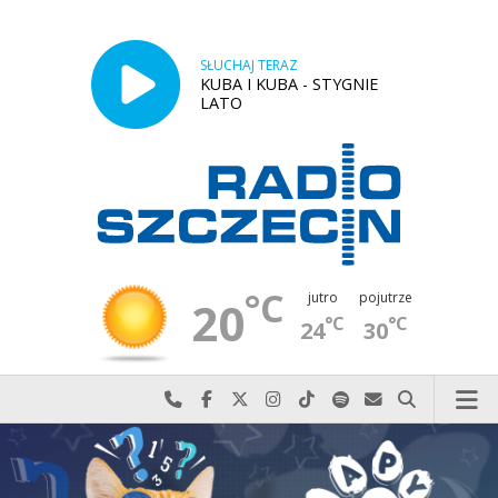
SŁUCHAJ TERAZ
KUBA I KUBA - STYGNIE
LATO
°C
jutro
pojutrze
20
°C
°C
24
30
Najlepiej po prostu do nas zadzwoń
Odwiedź nas na Facebook-u
Odwiedź nas na X
Odwiedź nas na Instagram-ie
Odwiedź nas na TikTok-u
Szukaj nas na Spotify
Wyślij do nas w
Szukaj