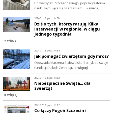
Uniwersytetu Szczecińskiego, popularyzatorka
nauki zajmująca się szerzeniem…
» więcej
2024-01-15, godz. 14:58
Dziś o tych, którzy ratują. Kilka
interwencji w regionie, w ciągu
jednego tygodnia
» więcej
2024-01-13, godz. 14:54
Jak pomagać zwierzętom gdy mróz?
Opowiada Marzena Białowolska-Barnyk ze swoje
Fundacji Dzikich Zwierząt.
» więcej
2024-01-13, godz. 14:52
Niebezpieczne Święta... dla
zwierząt
» więcej
2023-12-18, godz. 20:17
Co łączy Pogoń Szczecin i