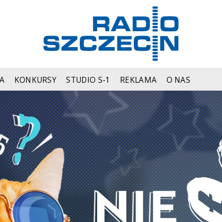
A
KONKURSY
STUDIO S-1
REKLAMA
O NAS