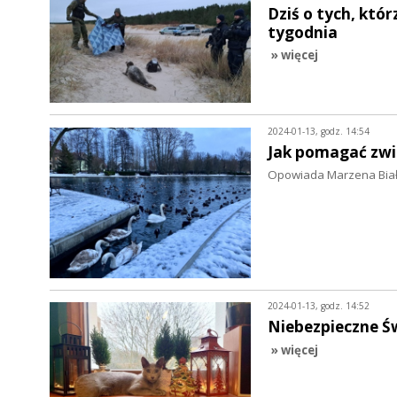
Dziś o tych, któr
tygodnia
» więcej
2024-01-13, godz. 14:54
Jak pomagać zw
Opowiada Marzena Biało
2024-01-13, godz. 14:52
Niebezpieczne Św
» więcej