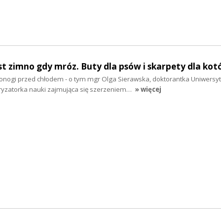
st zimno gdy mróz. Buty dla psów i skarpety dla ko
ronogi przed chłodem - o tym mgr Olga Sierawska, doktorantka Uniwersy
ryzatorka nauki zajmująca się szerzeniem…
» więcej