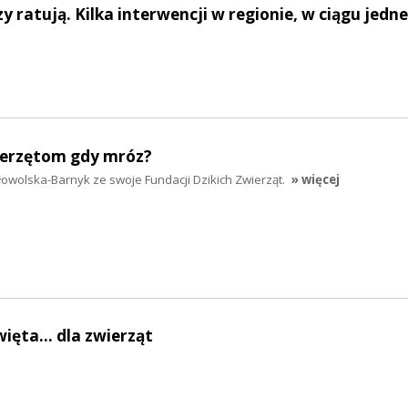
zy ratują. Kilka interwencji w regionie, w ciągu jedn
ierzętom gdy mróz?
wolska-Barnyk ze swoje Fundacji Dzikich Zwierząt.
» więcej
ięta... dla zwierząt