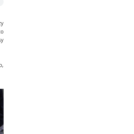
zy
to
sy
o,