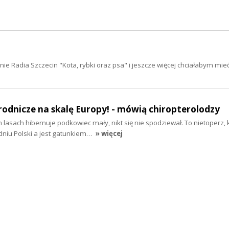
ie Radia Szczecin "Kota, rybki oraz psa" i jeszcze więcej chciałabym mi
rodnicze na skalę Europy! - mówią chiropterolodzy
h lasach hibernuje podkowiec mały, nikt się nie spodziewał. To nietoperz,
niu Polski a jest gatunkiem…
» więcej