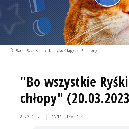
Radio Szczecin
»
Nie tylko 4 łapy
»
Felietony
"Bo wszystkie Ryśk
chłopy" (20.03.2023
2023-03-20
ANNA ŁUKASZEK