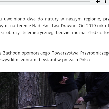
emu uwolniono dwa do natury w naszym regionie,
pr
wym, na terenie Nadleśnictwa Drawno
. Od 2019 roku 
ęki obroży telemetrycznej, będzie można śledzić lo
es Zachodniopomorskiego Towarzystwa Przyrodniczeg
wszystkimi żubrami i rysiami w pn-zach Polsce.