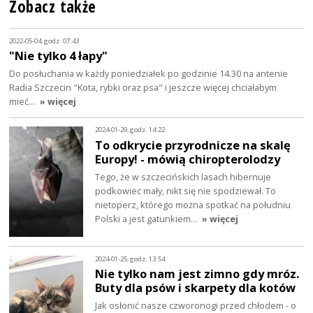
Zobacz także
2022-05-04, godz. 07:43
"Nie tylko 4 łapy"
Do posłuchania w każdy poniedziałek po godzinie 14.30 na antenie
Radia Szczecin "Kota, rybki oraz psa" i jeszcze więcej chciałabym
mieć…
» więcej
2024-01-29, godz. 14:22
To odkrycie przyrodnicze na skalę
Europy! - mówią chiropterolodzy
Tego, że w szczecińskich lasach hibernuje
podkowiec mały, nikt się nie spodziewał. To
nietoperz, którego można spotkać na południu
Polski a jest gatunkiem…
» więcej
2024-01-25, godz. 13:54
Nie tylko nam jest zimno gdy mróz.
Buty dla psów i skarpety dla kotów
Jak osłonić nasze czworonogi przed chłodem - o