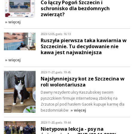
Co łączy Pogoń Szczecin i
schronisko dla bezdomnych
zwierząt?
» więcej
2023-12-05, godz. 16:13
Ruszyła pierwsza taka kawiarnia w
Szczecinie. Tu decydowanie nie
kawa jest najważniejsza
» więcej
2023-11-27, godz. 19:45
Najsłynniejszy kot ze Szczecina w
roli wolontariusza
Dawny rezydent ulicy Kaszubskiej swoim
pyszczkiem firmuje internetową zbiórkę na
Zrzutce.pl pod hasłem Gacek kupuje karmę dla
bezdomniaków
» więcej
2023-11-20, godz. 19:44
Nietypowa lekcja - psy na