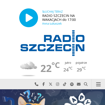
SŁUCHAJ TERAZ
RADIO SZCZECIN NA
WAKACJACH do 17:00
Anna Łukaszek
°C
jutro
pojutrze
22
°C
°C
24
29
Najlepiej po prostu do nas zadzwoń
Odwiedź nas na Facebook-u
Odwiedź nas na X
Odwiedź nas na Instagram-ie
Odwiedź nas na TikTok-u
Szukaj nas na Spotify
Wyślij do nas w
Szukaj