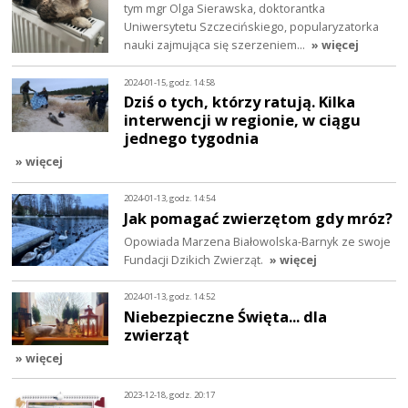
tym mgr Olga Sierawska, doktorantka
Uniwersytetu Szczecińskiego, popularyzatorka
nauki zajmująca się szerzeniem…
» więcej
2024-01-15, godz. 14:58
Dziś o tych, którzy ratują. Kilka
interwencji w regionie, w ciągu
jednego tygodnia
» więcej
2024-01-13, godz. 14:54
Jak pomagać zwierzętom gdy mróz?
Opowiada Marzena Białowolska-Barnyk ze swoje
Fundacji Dzikich Zwierząt.
» więcej
2024-01-13, godz. 14:52
Niebezpieczne Święta... dla
zwierząt
» więcej
2023-12-18, godz. 20:17