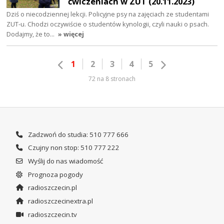
ćwiczeniach w ZUT (20.11.2023)
Dziś o niecodziennej lekcji. Policyjne psy na zajęciach ze studentami
ZUT-u. Chodzi oczywiście o studentów kynologii, czyli nauki o psach.
Dodajmy, że to…
» więcej
1
2
3
4
5
72 na 8 stronach
Zadzwoń do studia: 510 777 666
Czujny non stop: 510 777 222
Wyślij do nas wiadomość
Prognoza pogody
radioszczecin.pl
radioszczecinextra.pl
radioszczecin.tv