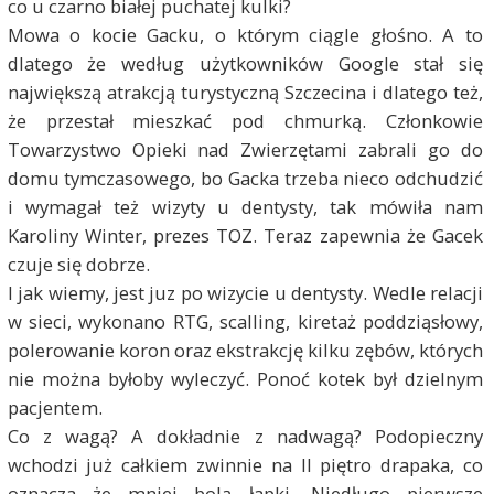
co u czarno białej puchatej kulki?
Mowa o kocie Gacku, o którym ciągle głośno. A to
dlatego że według użytkowników Google stał się
największą atrakcją turystyczną Szczecina i dlatego też,
że przestał mieszkać pod chmurką. Członkowie
Towarzystwo Opieki nad Zwierzętami zabrali go do
domu tymczasowego, bo Gacka trzeba nieco odchudzić
i wymagał też wizyty u dentysty, tak mówiła nam
Karoliny Winter, prezes TOZ. Teraz zapewnia że Gacek
czuje się dobrze.
I jak wiemy, jest juz po wizycie u dentysty. Wedle relacji
w sieci, wykonano RTG, scalling, kiretaż poddziąsłowy,
polerowanie koron oraz ekstrakcję kilku zębów, których
nie można byłoby wyleczyć. Ponoć kotek był dzielnym
pacjentem.
Co z wagą? A dokładnie z nadwagą? Podopieczny
wchodzi już całkiem zwinnie na II piętro drapaka, co
oznacza że mniej bolą łapki. Niedługo pierwsze