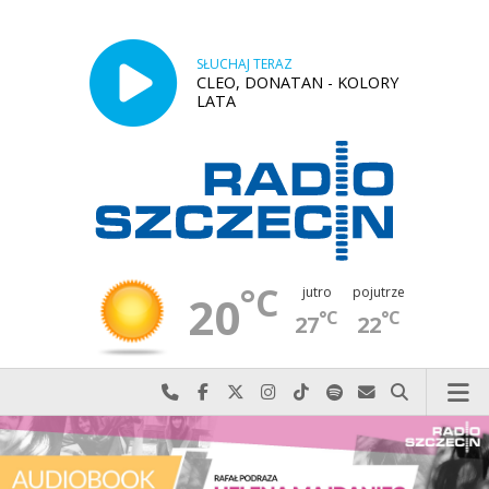
SŁUCHAJ TERAZ
CLEO, DONATAN - KOLORY
LATA
°C
jutro
pojutrze
20
°C
°C
27
22
Najlepiej po prostu do nas zadzwoń
Odwiedź nas na Facebook-u
Odwiedź nas na X
Odwiedź nas na Instagram-ie
Odwiedź nas na TikTok-u
Szukaj nas na Spotify
Wyślij do nas w
Szukaj