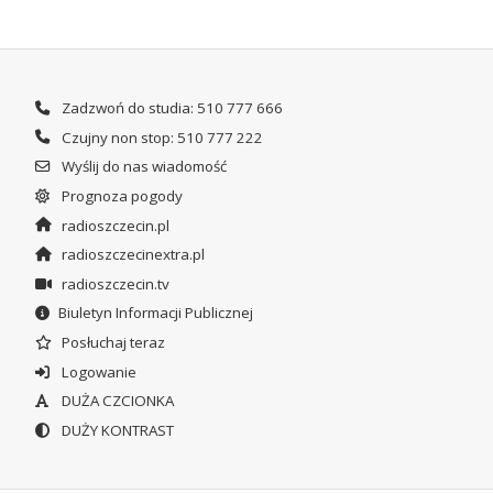
Zadzwoń do studia: 510 777 666
Czujny non stop: 510 777 222
Wyślij do nas wiadomość
Prognoza pogody
radioszczecin.pl
radioszczecinextra.pl
radioszczecin.tv
Biuletyn Informacji Publicznej
Posłuchaj teraz
Logowanie
DUŻA CZCIONKA
DUŻY KONTRAST