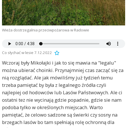
Wieża dostrzegalnia przeciwpożarowa w Radowie
Co słychać w lesie 7.12.2022
Wczoraj były Mikołajki i jak to się mawia na "legalu"
można ubierać choinki. Przynajmniej czas zacząć się za
nią rozglądać. Ale jak mówiliśmy już tydzień temu
trzeba pamiętać by była z legalnego źródła czyli
najlepiej od hodowców lub Lasów Państwowych. Ale ci
ostatni tez nie wycinają gdzie popadnie, gdzie sie nam
podoba tylko w określonych miejscach. Warto
pamiętać, że celowo sadzone są świerki czy sosny na
brzegach lasów bo tam spełniają rolę ochronną dla