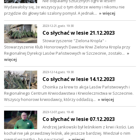
Nie odpalamy sztucznych ogni w lesie!!!
Wydawałoby się, że wszyscy już o tym dobrze wiemy i nikomu nie
przyjdzie do głowy taki szalony pomysł. A jednak…
» więcej
2023-12-21, godz. 19:30
Co słychać w lesie 21.12.2023
Stowarzyszenie "Zielona Kropla" -
Stowarzyszenie Klub Honorowych Dawców Krwi Zielona Kropla przy
Regionalnej Dyrekcji Lasów Państwowych w Szczecinie, zostało…
»
więcej
2023-12-14, godz. 19:30
Co słychać w lesie 14.12.2023
Choinka za krew to akcja Lasów Państwowych i
Regionalnego Centrum Krwiodawstwa i Krwiolecznictwa w Szczecinie.
Wszyscy honorowi krwiodawcy, którzy oddadzą…
» więcej
2023-12-07, godz. 19:40
Co słychać w lesie 07.12.2023
Andrzej Jankowski był leśnikiem z krwi i kości. Las
kochał nie jak prawdziwy leśnik, ale jeszcze bardziej. Wiedział o nim
niemal wszystko - bo nauczyciel…
» więcej