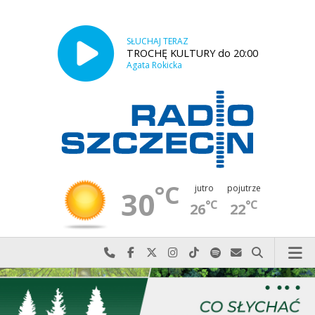
SŁUCHAJ TERAZ
TROCHĘ KULTURY do 20:00
Agata Rokicka
°C
jutro
pojutrze
30
°C
°C
26
22
Najlepiej po prostu do nas zadzwoń
Odwiedź nas na Facebook-u
Odwiedź nas na X
Odwiedź nas na Instagram-ie
Odwiedź nas na TikTok-u
Szukaj nas na Spotify
Wyślij do nas w
Szukaj