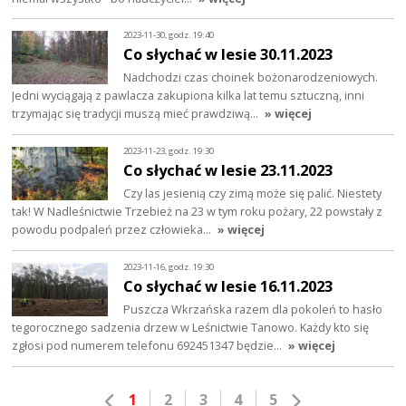
2023-11-30, godz. 19:40
Co słychać w lesie 30.11.2023
Nadchodzi czas choinek bożonarodzeniowych.
Jedni wyciągają z pawlacza zakupiona kilka lat temu sztuczną, inni
trzymając się tradycji muszą mieć prawdziwą…
» więcej
2023-11-23, godz. 19:30
Co słychać w lesie 23.11.2023
Czy las jesienią czy zimą może się palić. Niestety
tak! W Nadleśnictwie Trzebież na 23 w tym roku pożary, 22 powstały z
powodu podpaleń przez człowieka…
» więcej
2023-11-16, godz. 19:30
Co słychać w lesie 16.11.2023
Puszcza Wkrzańska razem dla pokoleń to hasło
tegorocznego sadzenia drzew w Leśnictwie Tanowo. Każdy kto się
zgłosi pod numerem telefonu 692451347 będzie…
» więcej
1
2
3
4
5