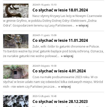
2024-01-18, godz. 15:10
Co słychać w lesie 18.01.2024
Nasz słynny Krzywy Las leży w Nowym Czarnowie
w gminie Gryfino, w pobliżu Doliny Dolnej Odry i Elektrowni „Dolna
Odra”. Gospodarzem terenu są Lasy Państwowe…
» więcej
2024-01-11, godz. 15:09
Co słychać w lesie 11.01.2024
Żubr, wilk i bóbr to gatunki chronione w Polsce.
To bardzo ważne by znać gatunki będące pod ścisłą ochroną. Oznacza,
że na takie gatunki nie wolno polować…
» więcej
2024-01-04, godz. 19:30
Co słychać w lesie 4.01.2024
Czas na małe podsumowanie 2023 roku. W co
słychać w lesie udało nam się odwiedzić kilka ciekawych miejsc. Wśród
nich - nie wiem czy Państwo jeszcze…
» więcej
2023-12-28, godz. 19:40
Co słychać w lesie 28.12.2023