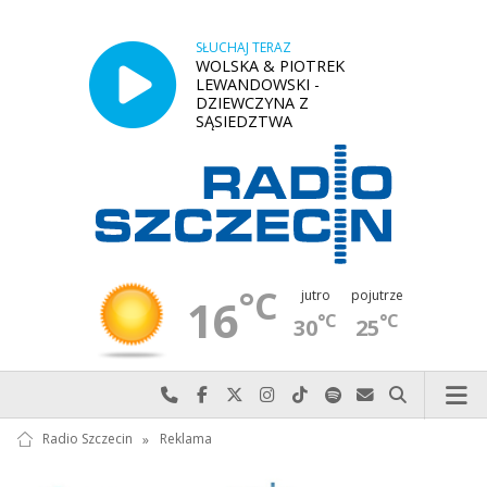
SŁUCHAJ TERAZ
WOLSKA & PIOTREK
LEWANDOWSKI -
DZIEWCZYNA Z
SĄSIEDZTWA
°C
jutro
pojutrze
16
°C
°C
30
25
Najlepiej po prostu do nas zadzwoń
Odwiedź nas na Facebook-u
Odwiedź nas na X
Odwiedź nas na Instagram-ie
Odwiedź nas na TikTok-u
Szukaj nas na Spotify
Wyślij do nas w
Szukaj
Radio Szczecin
»
Reklama