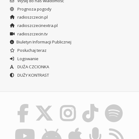
Wyślij do nas wiadomość
Prognoza pogody
radioszczecin.pl
radioszczecinextra.pl
radioszczecin.tv
Biuletyn Informacji Publicznej
Posłuchaj teraz
Logowanie
DUŻA CZCIONKA
DUŻY KONTRAST