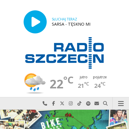
SŁUCHAJ TERAZ
SARSA - TĘSKNO MI
°C
jutro
pojutrze
22
°C
°C
21
24
Najlepiej po prostu do nas zadzwoń
Odwiedź nas na Facebook-u
Odwiedź nas na X
Odwiedź nas na Instagram-ie
Odwiedź nas na TikTok-u
Szukaj nas na Spotify
Wyślij do nas w
Szukaj