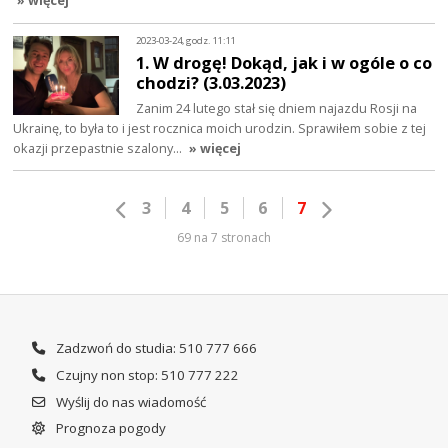
2023-03-24, godz. 11:11
1. W drogę! Dokąd, jak i w ogóle o co
chodzi? (3.03.2023)
Zanim 24 lutego stał się dniem najazdu Rosji na
Ukrainę, to była to i jest rocznica moich urodzin. Sprawiłem sobie z tej
okazji przepastnie szalony…
» więcej
3
4
5
6
7
69 na 7 stronach
Zadzwoń do studia: 510 777 666
Czujny non stop: 510 777 222
Wyślij do nas wiadomość
Prognoza pogody