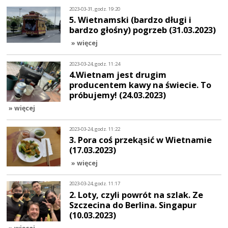
2023-03-31, godz. 19:20
5. Wietnamski (bardzo długi i
bardzo głośny) pogrzeb (31.03.2023)
» więcej
2023-03-24, godz. 11:24
4.Wietnam jest drugim
producentem kawy na świecie. To
próbujemy! (24.03.2023)
» więcej
2023-03-24, godz. 11:22
3. Pora coś przekąsić w Wietnamie
(17.03.2023)
» więcej
2023-03-24, godz. 11:17
2. Loty, czyli powrót na szlak. Ze
Szczecina do Berlina. Singapur
(10.03.2023)
» więcej