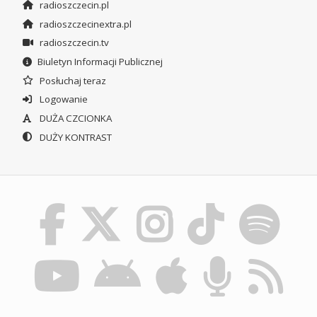
radioszczecin.pl
radioszczecinextra.pl
radioszczecin.tv
Biuletyn Informacji Publicznej
Posłuchaj teraz
Logowanie
DUŻA CZCIONKA
DUŻY KONTRAST