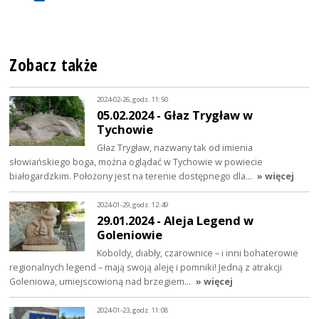
Zobacz także
2024-02-26, godz. 11:50
05.02.2024 - Głaz Trygław w
Tychowie
Głaz Trygław, nazwany tak od imienia
słowiańskiego boga, można oglądać w Tychowie w powiecie
białogardzkim. Położony jest na terenie dostępnego dla…
» więcej
2024-01-29, godz. 12:49
29.01.2024 - Aleja Legend w
Goleniowie
Koboldy, diabły, czarownice – i inni bohaterowie
regionalnych legend – mają swoją aleję i pomniki! Jedną z atrakcji
Goleniowa, umiejscowioną nad brzegiem…
» więcej
2024-01-23, godz. 11:08