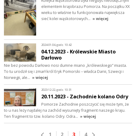
Kolejka wąskotorowa była niegdyś nieodłącznym
elementem krajobrazu Pomorza. Na początku XX
wieku to właśnie tu funkcjonowała największa
sieć kolei wąskotorowych…
» więcej
2024-01-04, godz. 10:42
04.12.2023 - Królewskie Miasto
Darłowo
Nie bez powodu Darłowo nosi dumne miano „królewskiego” miasta.
To tu urodził się i zmarł król Eryk Pomorski – władca Danii, Szwecji i
Norwegii, ale…
» więcej
2023-12-22, godz. 10:31
20.11.2023 - Zachodnie kolano Odry
Pomorze Zachodnie poszczycić się może tym, że
to u nas leży najdalej na zachód wysunięty fragment naszego kraju.
Ten fragment to tzw. kolano Odry. Odra…
» więcej
1
2
3
4