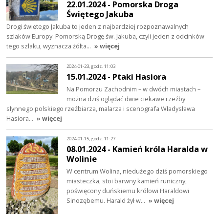
22.01.2024 - Pomorska Droga
Świętego Jakuba
Drogi świętego Jakuba to jeden z najbardziej rozpoznawalnych
szlaków Europy. Pomorską Drogę św. Jakuba, czyli jeden z odcinków
tego szlaku, wyznacza żółta…
» więcej
2024-01-23, godz. 11:03
15.01.2024 - Ptaki Hasiora
Na Pomorzu Zachodnim – w dwóch miastach –
można dziś oglądać dwie ciekawe rzeźby
słynnego polskiego rzeźbiarza, malarza i scenografa Władysława
Hasiora…
» więcej
2024-01-15, godz. 11:27
08.01.2024 - Kamień króla Haralda w
Wolinie
W centrum Wolina, niedużego dziś pomorskiego
miasteczka, stoi barwny kamień runiczny,
poświęcony duńskiemu królowi Haraldowi
Sinozębemu. Harald żył w…
» więcej