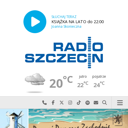
SŁUCHAJ TERAZ
KSIĄŻKA NA LATO do 22:00
Joanna Skonieczna
°C
jutro
pojutrze
20
°C
°C
22
24
Najlepiej po prostu do nas zadzwoń
Odwiedź nas na Facebook-u
Odwiedź nas na X
Odwiedź nas na Instagram-ie
Odwiedź nas na TikTok-u
Szukaj nas na Spotify
Wyślij do nas w
Szukaj