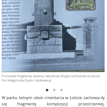
P
F
Pozostałe fragmenty dawnej zabudowy Wzgórza Rolanda w Łobzie.
Fot. Małgorzata Duda / dudowie.pl
W parku leśnym obok cmentarza w Łobzie zachowa¬ły
się fragmenty kompozycji przestrzennej,