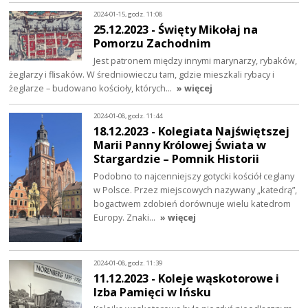
2024-01-15, godz. 11:08
25.12.2023 - Święty Mikołaj na
Pomorzu Zachodnim
Jest patronem między innymi marynarzy, rybaków,
żeglarzy i flisaków. W średniowieczu tam, gdzie mieszkali rybacy i
żeglarze – budowano kościoły, których…
» więcej
2024-01-08, godz. 11:44
18.12.2023 - Kolegiata Najświętszej
Marii Panny Królowej Świata w
Stargardzie – Pomnik Historii
Podobno to najcenniejszy gotycki kościół ceglany
w Polsce. Przez miejscowych nazywany „katedrą”,
bogactwem zdobień dorównuje wielu katedrom
Europy. Znaki…
» więcej
2024-01-08, godz. 11:39
11.12.2023 - Koleje wąskotorowe i
Izba Pamięci w Ińsku