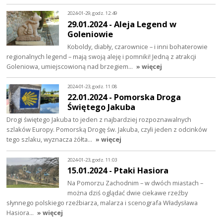
2024-01-29, godz. 12:49
29.01.2024 - Aleja Legend w
Goleniowie
Koboldy, diabły, czarownice – i inni bohaterowie
regionalnych legend – mają swoją aleję i pomniki! Jedną z atrakcji
Goleniowa, umiejscowioną nad brzegiem…
» więcej
2024-01-23, godz. 11:08
22.01.2024 - Pomorska Droga
Świętego Jakuba
Drogi świętego Jakuba to jeden z najbardziej rozpoznawalnych
szlaków Europy. Pomorską Drogę św. Jakuba, czyli jeden z odcinków
tego szlaku, wyznacza żółta…
» więcej
2024-01-23, godz. 11:03
15.01.2024 - Ptaki Hasiora
Na Pomorzu Zachodnim – w dwóch miastach –
można dziś oglądać dwie ciekawe rzeźby
słynnego polskiego rzeźbiarza, malarza i scenografa Władysława
Hasiora…
» więcej