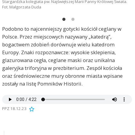
Stargardzka kolegiata pw. Najświętszej Marii Panny Królowej Świata.
S
Fot. Małgorzata Duda
F
Podobno to najcenniejszy gotycki kościół ceglany w
Polsce. Przez miejscowych nazywany „katedrą”,
bogactwem zdobień dorównuje wielu katedrom
Europy. Znaki rozpoznawcze: wysokie sklepienia,
glazurowana cegła, ceglane maski oraz unikalna
galeryjka triforyjna w prezbiterium. Zespół kościoła
oraz średniowieczne mury obronne miasta wpisane
zostały na listę Pomników Historii.
PPZ 18.12.23