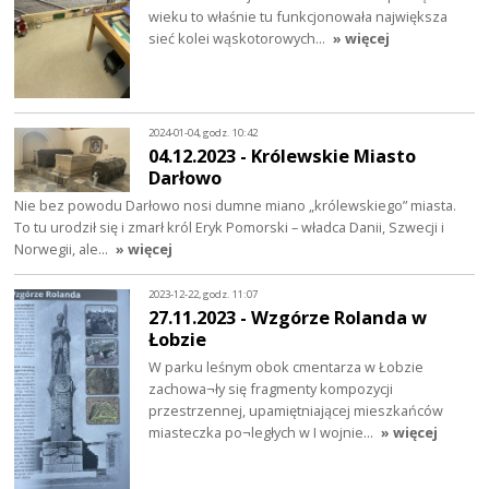
wieku to właśnie tu funkcjonowała największa
sieć kolei wąskotorowych…
» więcej
2024-01-04, godz. 10:42
04.12.2023 - Królewskie Miasto
Darłowo
Nie bez powodu Darłowo nosi dumne miano „królewskiego” miasta.
To tu urodził się i zmarł król Eryk Pomorski – władca Danii, Szwecji i
Norwegii, ale…
» więcej
2023-12-22, godz. 11:07
27.11.2023 - Wzgórze Rolanda w
Łobzie
W parku leśnym obok cmentarza w Łobzie
zachowa¬ły się fragmenty kompozycji
przestrzennej, upamiętniającej mieszkańców
miasteczka po¬ległych w I wojnie…
» więcej