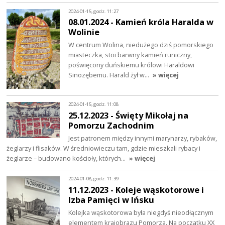
2024-01-15, godz. 11:27
08.01.2024 - Kamień króla Haralda w
Wolinie
W centrum Wolina, niedużego dziś pomorskiego
miasteczka, stoi barwny kamień runiczny,
poświęcony duńskiemu królowi Haraldowi
Sinozębemu. Harald żył w…
» więcej
2024-01-15, godz. 11:08
25.12.2023 - Święty Mikołaj na
Pomorzu Zachodnim
Jest patronem między innymi marynarzy, rybaków,
żeglarzy i flisaków. W średniowieczu tam, gdzie mieszkali rybacy i
żeglarze – budowano kościoły, których…
» więcej
2024-01-08, godz. 11:39
11.12.2023 - Koleje wąskotorowe i
Izba Pamięci w Ińsku
Kolejka wąskotorowa była niegdyś nieodłącznym
elementem krajobrazu Pomorza. Na początku XX