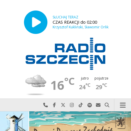
SŁUCHAJ TERAZ
CZAS REAKCJI do 02:00
Krzysztof Kukliński, Sławomir Orlik
°C
jutro
pojutrze
16
°C
°C
24
29
Najlepiej po prostu do nas zadzwoń
Odwiedź nas na Facebook-u
Odwiedź nas na X
Odwiedź nas na Instagram-ie
Odwiedź nas na TikTok-u
Szukaj nas na Spotify
Wyślij do nas w
Szukaj