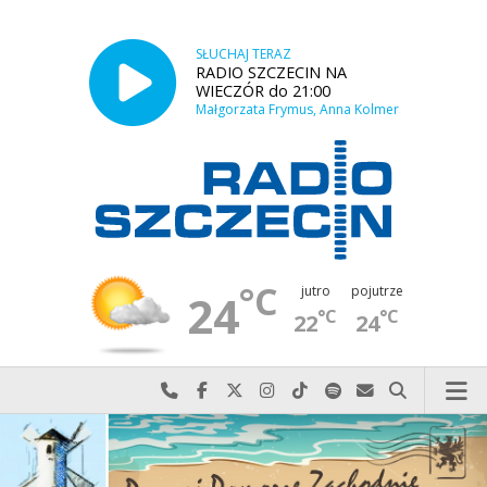
SŁUCHAJ TERAZ
RADIO SZCZECIN NA
WIECZÓR do 21:00
Małgorzata Frymus, Anna Kolmer
°C
jutro
pojutrze
24
°C
°C
22
24
Najlepiej po prostu do nas zadzwoń
Odwiedź nas na Facebook-u
Odwiedź nas na X
Odwiedź nas na Instagram-ie
Odwiedź nas na TikTok-u
Szukaj nas na Spotify
Wyślij do nas w
Szukaj