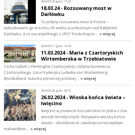
2024-03-25, godz. 15:21
18.03.24 - Rozsuwany most w
Darłówku
To jedyny rozsuwany most w Polsce –
wybudowano go w końcu XX wieku w położonym nad Bałtykiem
Darłówku. A co ma wspólnego z UFO? Posłuchajcie…
» więcej
2024-03-11, godz. 14:43
11.03.2024 - Maria z Czartoryskich
Wirtemberska w Trzebiatowie
Córka Izabeli z Flemingów Czartoryskiej i Adama Kazimierza
Czartoryskiego, żona Fryderyka Ludwika von Würtemberg-
Montbéliard. Autorka pierwszej polskiej…
» więcej
2024-02-28, godz. 08:57
26.02.2024 - Wioska końca świata –
Iwięcino
Iwięcino w powiecie koszalińskim to jedna z tzw.
wiosek tematycznych. Nazywana wioską końca
świata – określenie to zawdzięcza niezwykłym
malowidłom…
» więcej