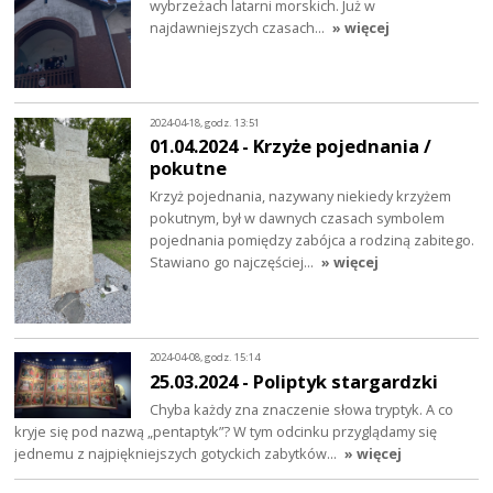
wybrzeżach latarni morskich. Już w
najdawniejszych czasach…
» więcej
2024-04-18, godz. 13:51
01.04.2024 - Krzyże pojednania /
pokutne
Krzyż pojednania, nazywany niekiedy krzyżem
pokutnym, był w dawnych czasach symbolem
pojednania pomiędzy zabójca a rodziną zabitego.
Stawiano go najczęściej…
» więcej
2024-04-08, godz. 15:14
25.03.2024 - Poliptyk stargardzki
Chyba każdy zna znaczenie słowa tryptyk. A co
kryje się pod nazwą „pentaptyk”? W tym odcinku przyglądamy się
jednemu z najpiękniejszych gotyckich zabytków…
» więcej