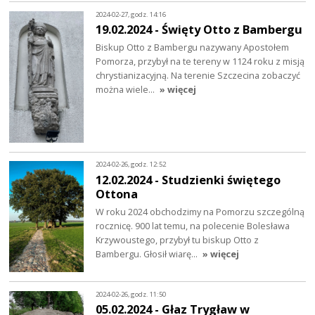
2024-02-27, godz. 14:16
19.02.2024 - Święty Otto z Bambergu
Biskup Otto z Bambergu nazywany Apostołem
Pomorza, przybył na te tereny w 1124 roku z misją
chrystianizacyjną. Na terenie Szczecina zobaczyć
można wiele…
» więcej
2024-02-26, godz. 12:52
12.02.2024 - Studzienki świętego
Ottona
W roku 2024 obchodzimy na Pomorzu szczególną
rocznicę. 900 lat temu, na polecenie Bolesława
Krzywoustego, przybył tu biskup Otto z
Bambergu. Głosił wiarę…
» więcej
2024-02-26, godz. 11:50
05.02.2024 - Głaz Trygław w