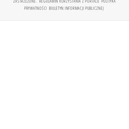
ZASTRZEŻONE.
REGULAMIN KORZYSTANIA Z PORTALU
POLITYKA
PRYWATNOŚCI
BIULETYN INFORMACJI PUBLICZNEJ