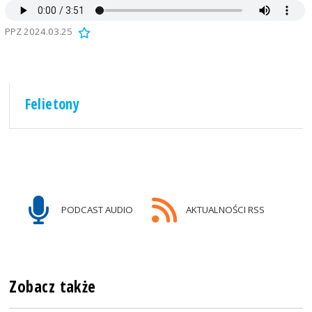
PPZ 2024.03.25
Felietony
PODCAST AUDIO
AKTUALNOŚCI RSS
F
k
Zobacz także