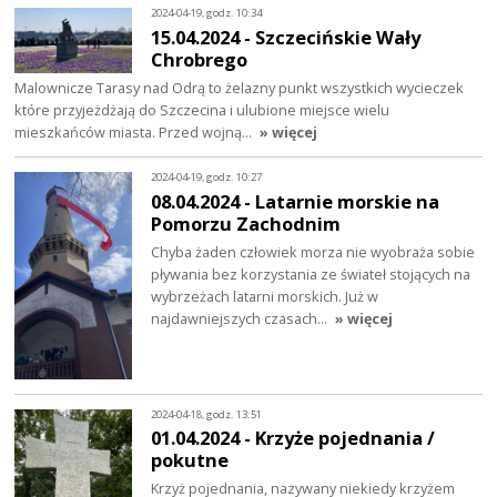
2024-04-19, godz. 10:34
15.04.2024 - Szczecińskie Wały
Chrobrego
Malownicze Tarasy nad Odrą to żelazny punkt wszystkich wycieczek
które przyjeżdżają do Szczecina i ulubione miejsce wielu
mieszkańców miasta. Przed wojną…
» więcej
2024-04-19, godz. 10:27
08.04.2024 - Latarnie morskie na
Pomorzu Zachodnim
Chyba żaden człowiek morza nie wyobraża sobie
pływania bez korzystania ze świateł stojących na
wybrzeżach latarni morskich. Już w
najdawniejszych czasach…
» więcej
2024-04-18, godz. 13:51
01.04.2024 - Krzyże pojednania /
pokutne
Krzyż pojednania, nazywany niekiedy krzyżem