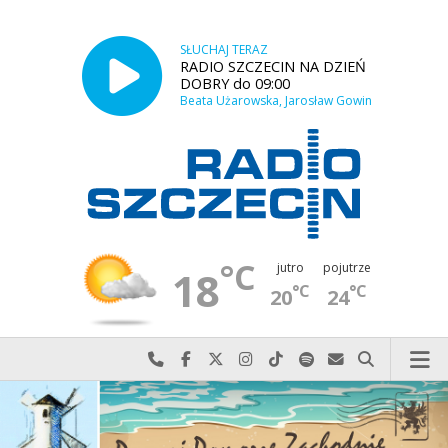
SŁUCHAJ TERAZ
RADIO SZCZECIN NA DZIEŃ
DOBRY do 09:00
Beata Użarowska, Jarosław Gowin
°C
jutro
pojutrze
18
°C
°C
20
24
Najlepiej po prostu do nas zadzwoń
Odwiedź nas na Facebook-u
Odwiedź nas na X
Odwiedź nas na Instagram-ie
Odwiedź nas na TikTok-u
Szukaj nas na Spotify
Wyślij do nas w
Szukaj