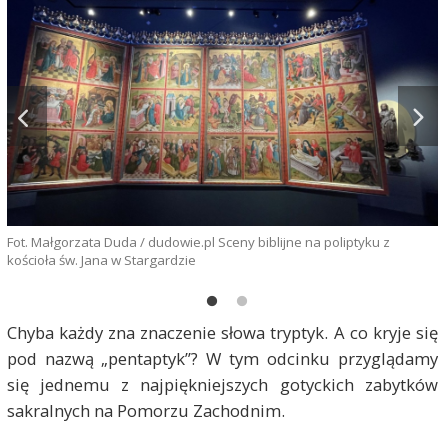
Fot. Małgorzata Duda / dudowie.pl Sceny biblijne na poliptyku z
kościoła św. Jana w Stargardzie
Chyba każdy zna znaczenie słowa tryptyk. A co kryje się
pod nazwą „pentaptyk”? W tym odcinku przyglądamy
się jednemu z najpiękniejszych gotyckich zabytków
sakralnych na Pomorzu Zachodnim.