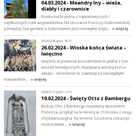
04.03.2024 - Meandry Iny – wieża,
diabły i czarownice
Rzeka Ina to jedna z najważniejszych i
najdłuższych rzek województwa. Na obszarze Puszczy Goleniowskiej
pomiędzy Stargardem a Goleniowem jest niezwykle kręta…
» więcej
2024-02-28, godz. 08:57
26.02.2024 - Wioska końca świata –
Iwięcino
Iwięcino w powiecie koszalińskim to jedna z tzw.
wiosek tematycznych. Nazywana wioską końca
świata – określenie to zawdzięcza niezwykłym
malowidłom…
» więcej
2024-02-27, godz. 14:16
19.02.2024 - Święty Otto z Bambergu
Biskup Otto z Bambergu nazywany Apostołem
Pomorza, przybył na te tereny w 1124 roku z misją
chrystianizacyjną. Na terenie Szczecina zobaczyć
można wiele…
» więcej