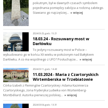
pokutnym, był w dawnych czasach symbolem
pojednania pomiędzy zabójca a rodziną zabitego.
Stawiano go najczęściej…
» więcej
2024-03-25, godz. 15:21
18.03.24 - Rozsuwany most w
Darłówku
To jedyny rozsuwany most w Polsce –
wybudowano go w końcu XX wieku w położonym nad Bałtykiem
Darłówku. A co ma wspólnego z UFO? Posłuchajcie…
» więcej
2024-03-11, godz. 14:43
11.03.2024 - Maria z Czartoryskich
Wirtemberska w Trzebiatowie
Córka Izabeli z Flemingów Czartoryskiej i Adama Kazimierza
Czartoryskiego, żona Fryderyka Ludwika von Würtemberg-
Montbéliard. Autorka pierwszej polskiej…
» więcej
2024-03-04, godz. 13:31