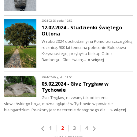
2024-02-26, godz. 12:52
12.02.2024 - Studzienki świętego
Ottona
W roku 2024 obchodzimy na Pomorzu szczególną
rocznicę. 900 lat temu, na polecenie Bolesława
Krzywoustego, przybył tu biskup Otto z
Bambergu. Głosił wiarę…
» więcej
2024-02-26, godz. 11:50
05.02.2024 - Głaz Trygław w
Tychowie
Głaz Trygław, nazwany tak od imienia
słowiańskiego boga, można oglądać w Tychowie w powiecie
białogardzkim. Położony jest na terenie dostępnego dla…
» więcej
1
2
3
4