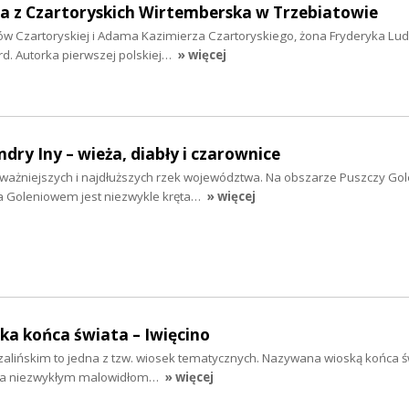
ia z Czartoryskich Wirtemberska w Trzebiatowie
gów Czartoryskiej i Adama Kazimierza Czartoryskiego, żona Fryderyka Lu
. Autorka pierwszej polskiej…
» więcej
dry Iny – wieża, diabły i czarownice
ajważniejszych i najdłuższych rzek województwa. Na obszarze Puszczy Gol
 Goleniowem jest niezwykle kręta…
» więcej
ska końca świata – Iwięcino
zalińskim to jedna z tzw. wiosek tematycznych. Nazywana wioską końca ś
cza niezwykłym malowidłom…
» więcej