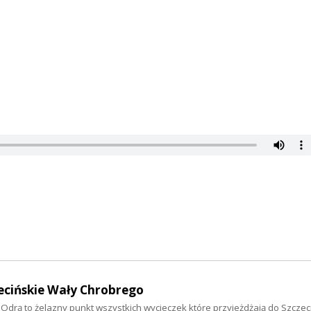
zecińskie Wały Chrobrego
drą to żelazny punkt wszystkich wycieczek które przyjeżdżają do Szczeci