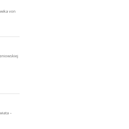
dwika von
eniowskiej
wiata –