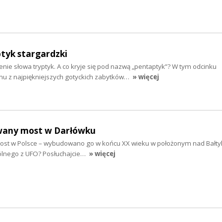
ptyk stargardzki
ie słowa tryptyk. A co kryje się pod nazwą „pentaptyk”? W tym odcinku
u z najpiękniejszych gotyckich zabytków…
» więcej
uwany most w Darłówku
ost w Polsce – wybudowano go w końcu XX wieku w położonym nad Bałt
lnego z UFO? Posłuchajcie…
» więcej