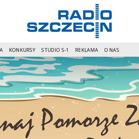
A
KONKURSY
STUDIO S-1
REKLAMA
O NAS