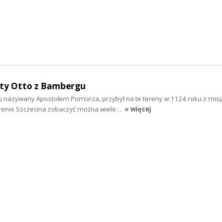
ęty Otto z Bambergu
 nazywany Apostołem Pomorza, przybył na te tereny w 1124 roku z misj
terenie Szczecina zobaczyć można wiele…
» więcej