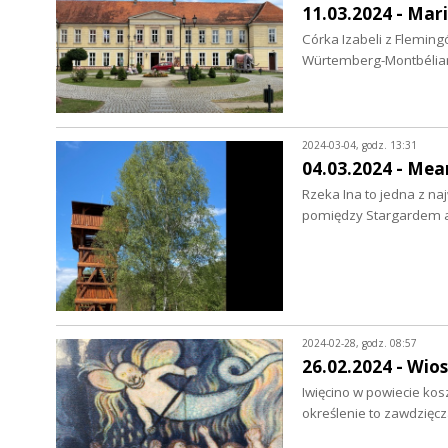
11.03.2024 - Mar
Córka Izabeli z Flemin
Würtemberg-Montbéliard
2024-03-04, godz. 13:31
04.03.2024 - Mean
Rzeka Ina to jedna z n
pomiędzy Stargardem a
2024-02-28, godz. 08:57
26.02.2024 - Wio
Iwięcino w powiecie kos
określenie to zawdzię