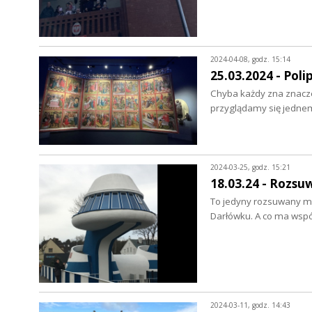
2024-04-08, godz. 15:14
25.03.2024 - Poli
Chyba każdy zna znaczen
przyglądamy się jednem
2024-03-25, godz. 15:21
18.03.24 - Rozs
To jedyny rozsuwany m
Darłówku. A co ma wspó
2024-03-11, godz. 14:43