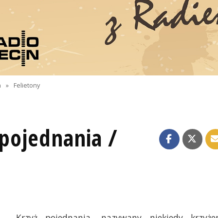
n
»
Felietony
 pojednania /
Krzyż pojednania, nazywany niekiedy krzyż