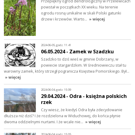
Przepiękny ogród dendrologiczny w Przelewicach
powstał w początkach XX wieku. Na terenie
ogrodu rosną unikalne w skali Polski gatunki
drzew i krzewów. Warto…
» więcej
2024-06-05, godz. 11:41
06.05.2024 - Zamek w Szadzku
Szadzko to dziś wieś w gminie Dobrzany, w
powiecie stargardzkim. W średniowieczu stał tu
warowny zamek, który strzegł pogranicza Księstwa Pomorskiego. Był…
» więcej
2024-06-04, godz. 15:09
29.04.2024 - Odra - księżna polskich
rzek
Czy wiesz, że kiedyś Odra była zdecydowanie
dłuższa niż dziś? I że rozdzielona w Widuchowej, do końca płynie
dwoma oddzielnymi nurtami. I że wcale nie…
» więcej
2024-06-04, godz. 15:05