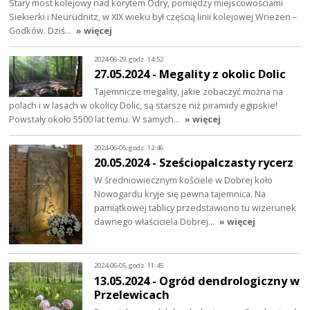
Stary most kolejowy nad korytem Odry, pomiędzy miejscowościami
Siekierki i Neurüdnitz, w XIX wieku był częścią linii kolejowej Wriezen –
Godków. Dziś…
» więcej
2024-06-29, godz. 14:52
27.05.2024 - Megality z okolic Dolic
Tajemnicze megality, jakie zobaczyć można na
polach i w lasach w okolicy Dolic, są starsze niż piramidy egipskie!
Powstały około 5500 lat temu. W samych…
» więcej
2024-06-05, godz. 12:46
20.05.2024 - Sześciopalczasty rycerz
W średniowiecznym kościele w Dobrej koło
Nowogardu kryje się pewna tajemnica. Na
pamiątkowej tablicy przedstawiono tu wizerunek
dawnego właściciela Dobrej…
» więcej
2024-06-05, godz. 11:45
13.05.2024 - Ogród dendrologiczny w
Przelewicach