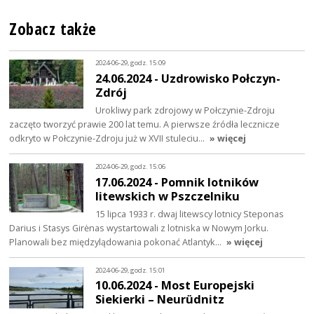
Zobacz także
2024-06-29, godz. 15:09
24.06.2024 - Uzdrowisko Połczyn-
Zdrój
Urokliwy park zdrojowy w Połczynie-Zdroju
zaczęto tworzyć prawie 200 lat temu. A pierwsze źródła lecznicze
odkryto w Połczynie-Zdroju już w XVII stuleciu…
» więcej
2024-06-29, godz. 15:06
17.06.2024 - Pomnik lotników
litewskich w Pszczelniku
15 lipca 1933 r. dwaj litewscy lotnicy Steponas
Darius i Stasys Girėnas wystartowali z lotniska w Nowym Jorku.
Planowali bez międzylądowania pokonać Atlantyk…
» więcej
2024-06-29, godz. 15:01
10.06.2024 - Most Europejski
Siekierki – Neurüdnitz