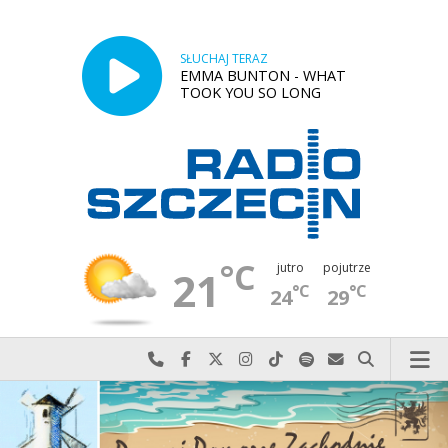
SŁUCHAJ TERAZ
EMMA BUNTON - WHAT
TOOK YOU SO LONG
°C
jutro
pojutrze
21
°C
°C
24
29
Najlepiej po prostu do nas zadzwoń
Odwiedź nas na Facebook-u
Odwiedź nas na X
Odwiedź nas na Instagram-ie
Odwiedź nas na TikTok-u
Szukaj nas na Spotify
Wyślij do nas w
Szukaj