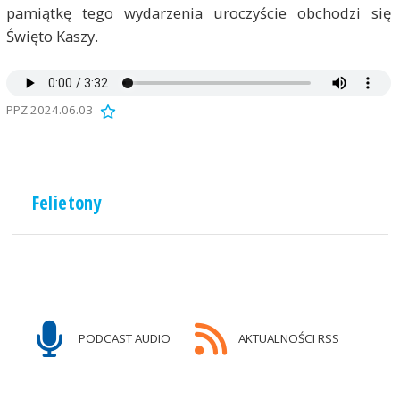
pamiątkę tego wydarzenia uroczyście obchodzi się
Święto Kaszy.
PPZ 2024.06.03
Felietony
M
M
PODCAST AUDIO
AKTUALNOŚCI RSS