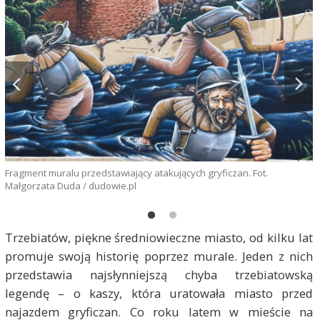
Fragment muralu przedstawiający atakujących gryficzan. Fot.
Małgorzata Duda / dudowie.pl
Trzebiatów, piękne średniowieczne miasto, od kilku lat
promuje swoją historię poprzez murale. Jeden z nich
przedstawia najsłynniejszą chyba trzebiatowską
legendę – o kaszy, która uratowała miasto przed
najazdem gryficzan. Co roku latem w mieście na