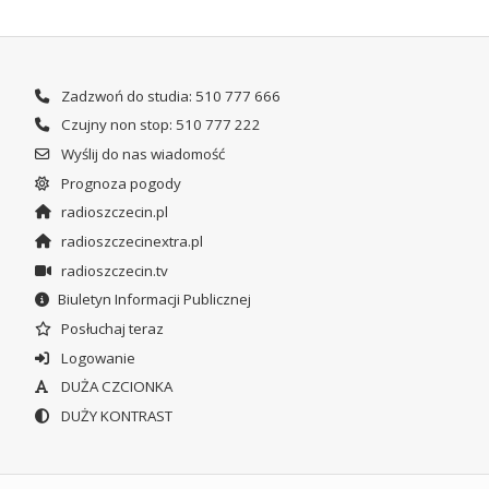
Zadzwoń do studia: 510 777 666
Czujny non stop: 510 777 222
Wyślij do nas wiadomość
Prognoza pogody
radioszczecin.pl
radioszczecinextra.pl
radioszczecin.tv
Biuletyn Informacji Publicznej
Posłuchaj teraz
Logowanie
DUŻA CZCIONKA
DUŻY KONTRAST