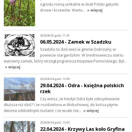
ogrodu rosną unikalne w skali Polski gatunki
drzew i krzewów. Warto…
» więcej
2024-06-05, godz. 11:41
06.05.2024 - Zamek w Szadzku
Szadzko to dziś wieś w gminie Dobrzany, w
powiecie stargardzkim. W średniowieczu stał tu
warowny zamek, który strzegł pogranicza Księstwa Pomorskiego. Był…
» więcej
2024-06-04, godz. 15:09
29.04.2024 - Odra - księżna polskich
rzek
Czy wiesz, że kiedyś Odra była zdecydowanie
dłuższa niż dziś? I że rozdzielona w Widuchowej, do końca płynie
dwoma oddzielnymi nurtami. I że wcale nie…
» więcej
2024-06-04, godz. 15:05
22.04.2024 - Krzywy Las koło Gryfina