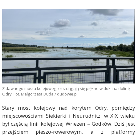
Z dawnego mostu kolejowego rozciągają się piękne widoki na dolinę
Odry. Fot. Małgorzata Duda / dudowie.pl
Stary most kolejowy nad korytem Odry, pomiędzy
miejscowościami Siekierki i Neurüdnitz, w XIX wieku
był częścią linii kolejowej Wriezen – Godków. Dziś jest
przejściem pieszo-rowerowym, a z platformy