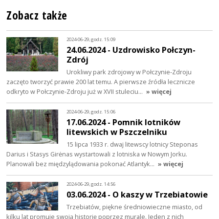
Zobacz także
2024-06-29, godz. 15:09
24.06.2024 - Uzdrowisko Połczyn-
Zdrój
Urokliwy park zdrojowy w Połczynie-Zdroju
zaczęto tworzyć prawie 200 lat temu. A pierwsze źródła lecznicze
odkryto w Połczynie-Zdroju już w XVII stuleciu…
» więcej
2024-06-29, godz. 15:06
17.06.2024 - Pomnik lotników
litewskich w Pszczelniku
15 lipca 1933 r. dwaj litewscy lotnicy Steponas
Darius i Stasys Girėnas wystartowali z lotniska w Nowym Jorku.
Planowali bez międzylądowania pokonać Atlantyk…
» więcej
2024-06-29, godz. 14:56
03.06.2024 - O kaszy w Trzebiatowie
Trzebiatów, piękne średniowieczne miasto, od
kilku lat promuje swoją historię poprzez murale. Jeden z nich