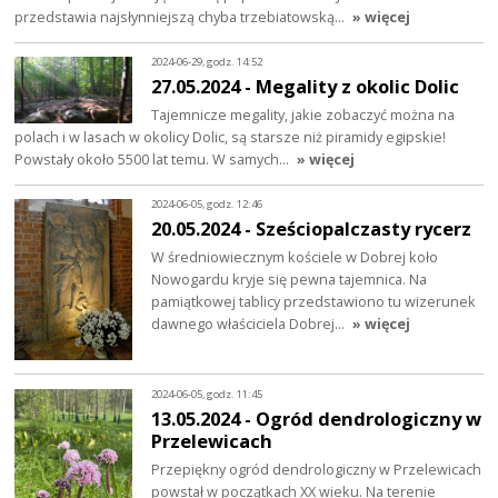
przedstawia najsłynniejszą chyba trzebiatowską…
» więcej
2024-06-29, godz. 14:52
27.05.2024 - Megality z okolic Dolic
Tajemnicze megality, jakie zobaczyć można na
polach i w lasach w okolicy Dolic, są starsze niż piramidy egipskie!
Powstały około 5500 lat temu. W samych…
» więcej
2024-06-05, godz. 12:46
20.05.2024 - Sześciopalczasty rycerz
W średniowiecznym kościele w Dobrej koło
Nowogardu kryje się pewna tajemnica. Na
pamiątkowej tablicy przedstawiono tu wizerunek
dawnego właściciela Dobrej…
» więcej
2024-06-05, godz. 11:45
13.05.2024 - Ogród dendrologiczny w
Przelewicach
Przepiękny ogród dendrologiczny w Przelewicach
powstał w początkach XX wieku. Na terenie