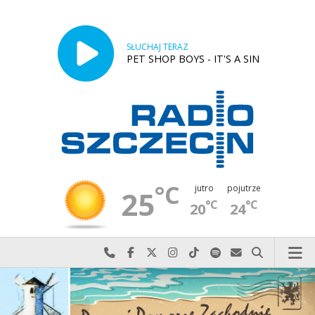
SŁUCHAJ TERAZ
PET SHOP BOYS - IT'S A SIN
°C
jutro
pojutrze
25
°C
°C
20
24
Najlepiej po prostu do nas zadzwoń
Odwiedź nas na Facebook-u
Odwiedź nas na X
Odwiedź nas na Instagram-ie
Odwiedź nas na TikTok-u
Szukaj nas na Spotify
Wyślij do nas w
Szukaj