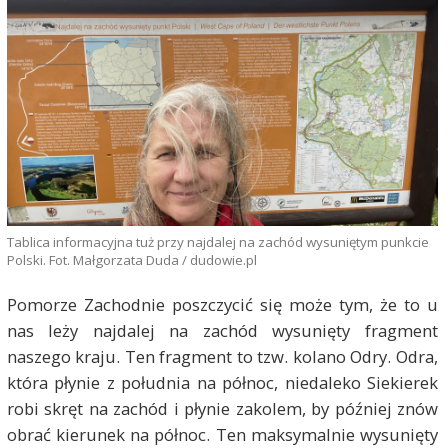
Tablica informacyjna tuż przy najdalej na zachód wysuniętym punkcie
Polski. Fot. Małgorzata Duda / dudowie.pl
Pomorze Zachodnie poszczycić się może tym, że to u
nas leży najdalej na zachód wysunięty fragment
naszego kraju. Ten fragment to tzw. kolano Odry. Odra,
która płynie z południa na północ, niedaleko Siekierek
robi skręt na zachód i płynie zakolem, by później znów
obrać kierunek na północ. Ten maksymalnie wysunięty