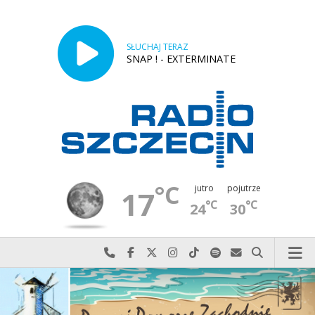
SŁUCHAJ TERAZ
SNAP ! - EXTERMINATE
°C
jutro
pojutrze
17
°C
°C
24
30
Najlepiej po prostu do nas zadzwoń
Odwiedź nas na Facebook-u
Odwiedź nas na X
Odwiedź nas na Instagram-ie
Odwiedź nas na TikTok-u
Szukaj nas na Spotify
Wyślij do nas w
Szukaj