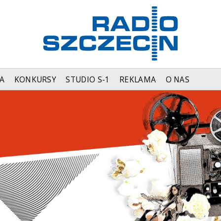
A
KONKURSY
STUDIO S-1
REKLAMA
O NAS