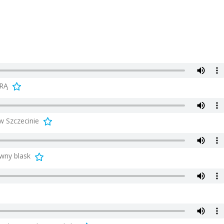
DRĄ
 Szczecinie
wny blask