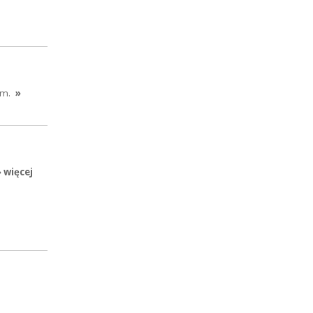
em.
»
» więcej