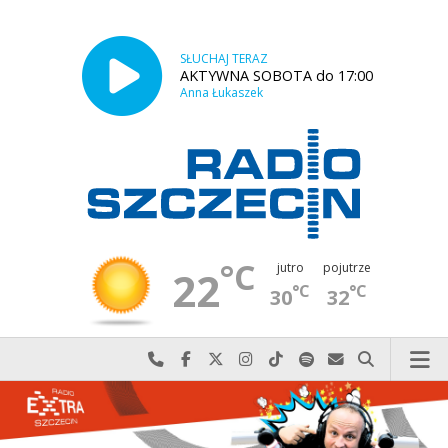
SŁUCHAJ TERAZ
AKTYWNA SOBOTA do 17:00
Anna Łukaszek
°C
jutro
pojutrze
22
°C
°C
30
32
Najlepiej po prostu do nas zadzwoń
Odwiedź nas na Facebook-u
Odwiedź nas na X
Odwiedź nas na Instagram-ie
Odwiedź nas na TikTok-u
Szukaj nas na Spotify
Wyślij do nas w
Szukaj