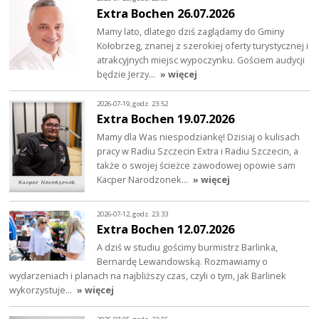
Extra Bochen 26.07.2026
Mamy lato, dlatego dziś zaglądamy do Gminy
Kołobrzeg, znanej z szerokiej oferty turystycznej i
atrakcyjnych miejsc wypoczynku. Gościem audycji
będzie Jerzy…
» więcej
2026-07-19, godz. 23:52
Extra Bochen 19.07.2026
Mamy dla Was niespodziankę! Dzisiaj o kulisach
pracy w Radiu Szczecin Extra i Radiu Szczecin, a
także o swojej ścieżce zawodowej opowie sam
Kacper Narodzonek…
» więcej
2026-07-12, godz. 23:33
Extra Bochen 12.07.2026
A dziś w studiu gościmy burmistrz Barlinka,
Bernardę Lewandowską. Rozmawiamy o
wydarzeniach i planach na najbliższy czas, czyli o tym, jak Barlinek
wykorzystuje…
» więcej