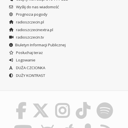
Wyślij do nas wiadomość
Prognoza pogody
radioszczecin.pl
radioszczecinextra.pl
radioszczecin.tv
Biuletyn Informacji Publicznej
Posłuchaj teraz
Logowanie
DUŻA CZCIONKA
DUŻY KONTRAST