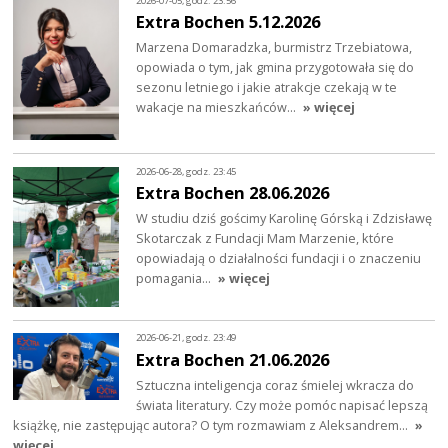
2026-07-05, godz. 23:56
Extra Bochen 5.12.2026
Marzena Domaradzka, burmistrz Trzebiatowa,
opowiada o tym, jak gmina przygotowała się do
sezonu letniego i jakie atrakcje czekają w te
wakacje na mieszkańców…
» więcej
2026-06-28, godz. 23:45
Extra Bochen 28.06.2026
W studiu dziś gościmy Karolinę Górską i Zdzisławę
Skotarczak z Fundacji Mam Marzenie, które
opowiadają o działalności fundacji i o znaczeniu
pomagania…
» więcej
2026-06-21, godz. 23:49
Extra Bochen 21.06.2026
Sztuczna inteligencja coraz śmielej wkracza do
świata literatury. Czy może pomóc napisać lepszą
książkę, nie zastępując autora? O tym rozmawiam z Aleksandrem…
»
więcej