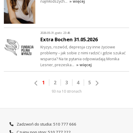
najmłodszych…
» więcej
2026-05-31, godz. 23:48
Extra Bochen 31.05.2026
Kryzys, rozwód, depresja czy inne życiowe
problemy – jak sobie z nimi radzić i gdzie szukać
wsparcia? Na te pytania odpowiadają Monika
Lesner, prezeska…
» więcej
1
2
3
4
5
93 na 10 stronach
Zadzwoń do studia: 510 777 666
Czujny non stop: 510 777 222