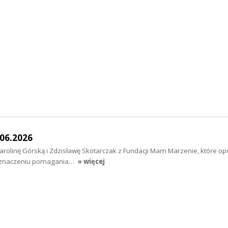
06.2026
arolinę Górską i Zdzisławę Skotarczak z Fundacji Mam Marzenie, które op
i o znaczeniu pomagania…
» więcej