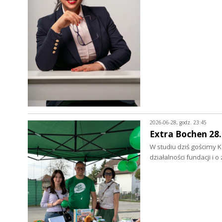
2026-06-28, godz. 23:45
Extra Bochen 28.
W studiu dziś gościmy K
działalności fundacji 