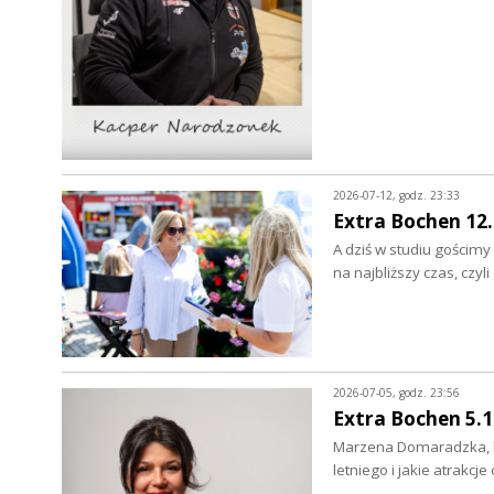
2026-07-12, godz. 23:33
Extra Bochen 12.
A dziś w studiu gościm
na najbliższy czas, czyl
2026-07-05, godz. 23:56
Extra Bochen 5.1
Marzena Domaradzka, bu
letniego i jakie atrakc