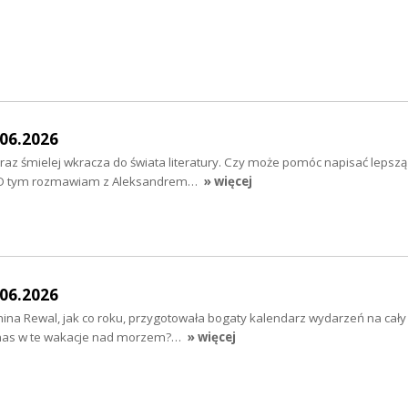
06.2026
oraz śmielej wkracza do świata literatury. Czy może pomóc napisać lepszą 
? O tym rozmawiam z Aleksandrem…
» więcej
06.2026
mina Rewal, jak co roku, przygotowała bogaty kalendarz wydarzeń na cały 
a nas w te wakacje nad morzem?…
» więcej