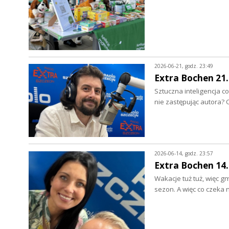
2026-06-21, godz. 23:49
Extra Bochen 21.
Sztuczna inteligencja c
nie zastępując autora
2026-06-14, godz. 23:57
Extra Bochen 14.
Wakacje tuż tuż, więc g
sezon. A więc co czek