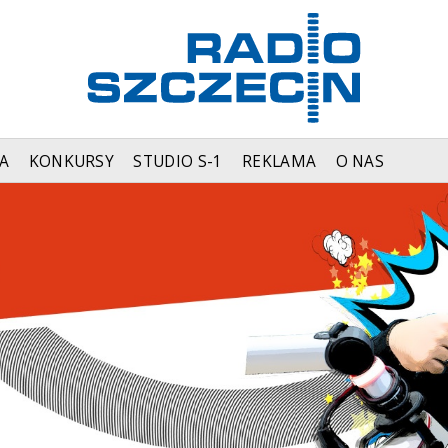
A
KONKURSY
STUDIO S-1
REKLAMA
O NAS