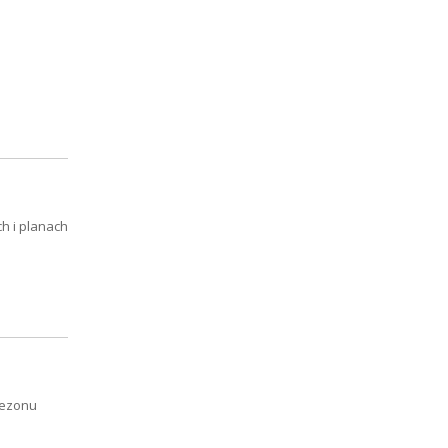
h i planach
sezonu