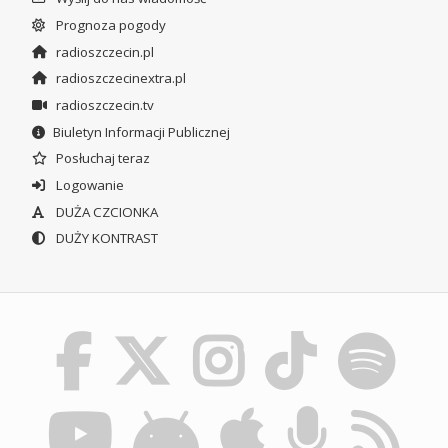
Prognoza pogody
radioszczecin.pl
radioszczecinextra.pl
radioszczecin.tv
Biuletyn Informacji Publicznej
Posłuchaj teraz
Logowanie
DUŻA CZCIONKA
DUŻY KONTRAST