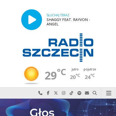
SŁUCHAJ TERAZ
SHAGGY FEAT. RAYVON -
ANGEL
°C
jutro
pojutrze
29
°C
°C
20
24
Najlepiej po prostu do nas zadzwoń
Odwiedź nas na Facebook-u
Odwiedź nas na X
Odwiedź nas na Instagram-ie
Odwiedź nas na TikTok-u
Szukaj nas na Spotify
Wyślij do nas w
Szukaj