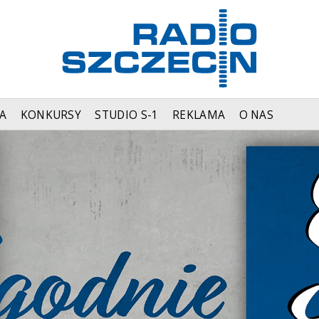
A
KONKURSY
STUDIO S-1
REKLAMA
O NAS