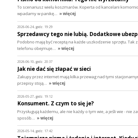
To scenariusz wielu koszmarów. Koperta od kancelarii komornic
wpadamy w panikę…
» więcej
2026-06-24, godz. 19:29
Sprzedawcy tego nie lubią. Dodatkowe ubezpie
Podobno mają być receptą na każde uszkodzenie sprzętu. Tak z
telefonu obejmuje…
» więcej
2026-06-10, godz. 20:37
Jak nie dać się złapać w sieci
Zakupy przez internet mają kilka przewag nad tymi stacjonarny
przepisy stoją…
» więcej
2026-05-27, godz. 19:12
Konsument. Z czym to się je?
Przysługują każdemu, ale nie każdy o tym wie, a jeśli wie - nie 
sposób…
» więcej
2026-05-14, godz. 17:42