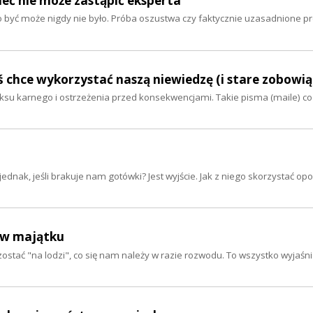
sieć nie może zastąpić eksperta
 być może nigdy nie było. Próba oszustwa czy faktycznie uzasadnione pr
oś chce wykorzystać naszą niewiedzę (i stare zobowi
su karnego i ostrzeżenia przed konsekwencjami. Takie pisma (maile) co 
dnak, jeśli brakuje nam gotówki? Jest wyjście. Jak z niego skorzystać op
y w majątku
zostać "na lodzi", co się nam należy w razie rozwodu. To wszystko wyjaśn