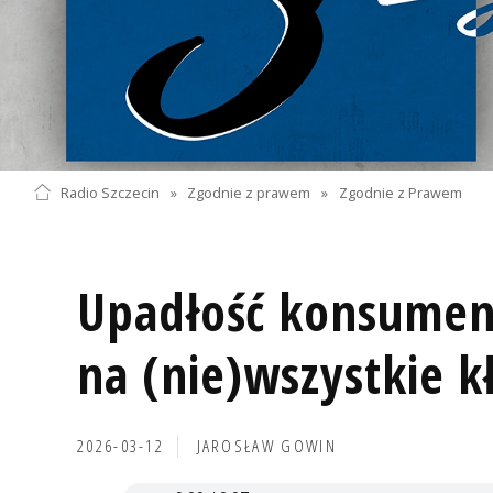
Radio Szczecin
»
Zgodnie z prawem
»
Zgodnie z Prawem
Upadłość konsumen
na (nie)wszystkie k
2026-03-12
JAROSŁAW GOWIN