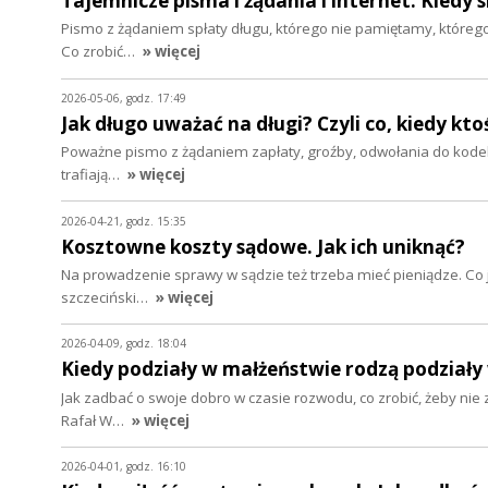
Tajemnicze pisma i żądania i internet. Kiedy 
Pismo z żądaniem spłaty długu, którego nie pamiętamy, którego
Co zrobić…
» więcej
2026-05-06, godz. 17:49
Jak długo uważać na długi? Czyli co, kiedy kt
Poważne pismo z żądaniem zapłaty, groźby, odwołania do kodek
trafiają…
» więcej
2026-04-21, godz. 15:35
Kosztowne koszty sądowe. Jak ich uniknąć?
Na prowadzenie sprawy w sądzie też trzeba mieć pieniądze. Co je
szczeciński…
» więcej
2026-04-09, godz. 18:04
Kiedy podziały w małżeństwie rodzą podział
Jak zadbać o swoje dobro w czasie rozwodu, co zrobić, żeby nie 
Rafał W…
» więcej
2026-04-01, godz. 16:10