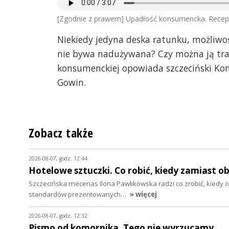
[Zgodnie z prawem] Upadłość konsumencka. Recepta
Niekiedy jedyna deska ratunku, możliwość
nie bywa nadużywana? Czy można ją trak
konsumenckiej opowiada szczeciński Ko
Gowin.
Zobacz także
2026-08-07, godz. 12:44
Hotelowe sztuczki. Co robić, kiedy zamiast o
Szczecińska mecenas Ilona Pawlikowska radzi co zrobić, kiedy o
standardów prezentowanych…
» więcej
2026-08-07, godz. 12:32
Pismo od komornika. Tego nie wyrzucamy