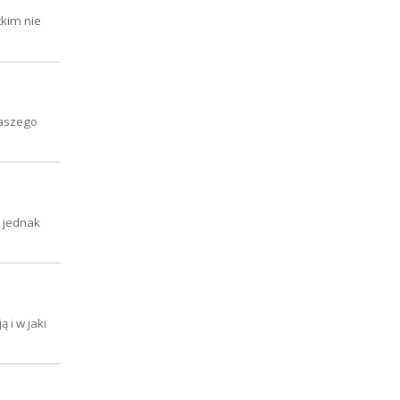
tkim nie
naszego
u jednak
 i w jaki