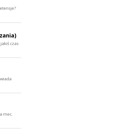
etensje?
ązania)
jakiś czas
owiada
ia mec.