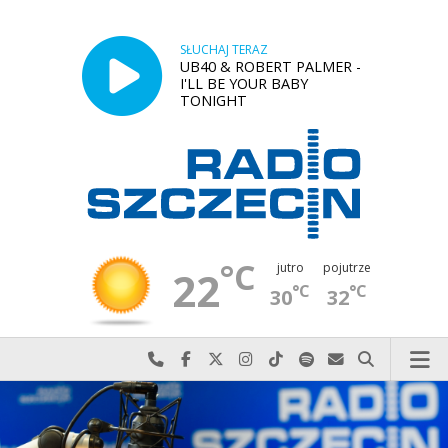
SŁUCHAJ TERAZ
UB40 & ROBERT PALMER -
I'LL BE YOUR BABY
TONIGHT
°C
jutro
pojutrze
22
°C
°C
30
32
Najlepiej po prostu do nas zadzwoń
Odwiedź nas na Facebook-u
Odwiedź nas na X
Odwiedź nas na Instagram-ie
Odwiedź nas na TikTok-u
Szukaj nas na Spotify
Wyślij do nas w
Szukaj