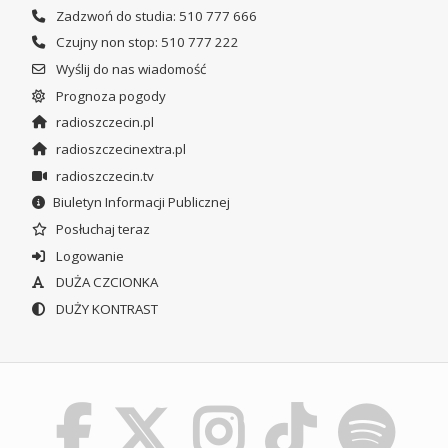
Zadzwoń do studia: 510 777 666
Czujny non stop: 510 777 222
Wyślij do nas wiadomość
Prognoza pogody
radioszczecin.pl
radioszczecinextra.pl
radioszczecin.tv
Biuletyn Informacji Publicznej
Posłuchaj teraz
Logowanie
DUŻA CZCIONKA
DUŻY KONTRAST