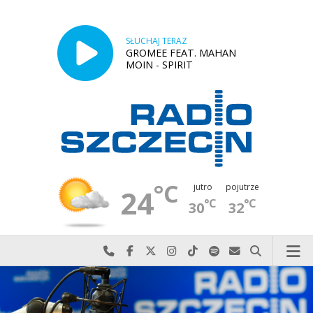
SŁUCHAJ TERAZ
GROMEE FEAT. MAHAN
MOIN - SPIRIT
°C
jutro
pojutrze
24
°C
°C
30
32
Najlepiej po prostu do nas zadzwoń
Odwiedź nas na Facebook-u
Odwiedź nas na X
Odwiedź nas na Instagram-ie
Odwiedź nas na TikTok-u
Szukaj nas na Spotify
Wyślij do nas w
Szukaj