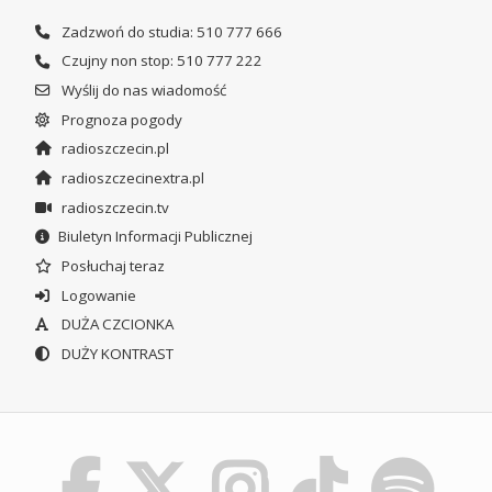
Zadzwoń do studia: 510 777 666
Czujny non stop: 510 777 222
Wyślij do nas wiadomość
Prognoza pogody
radioszczecin.pl
radioszczecinextra.pl
radioszczecin.tv
Biuletyn Informacji Publicznej
Posłuchaj teraz
Logowanie
DUŻA CZCIONKA
DUŻY KONTRAST