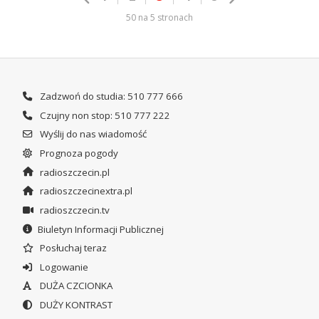
50 na 5 stronach
Zadzwoń do studia: 510 777 666
Czujny non stop: 510 777 222
Wyślij do nas wiadomość
Prognoza pogody
radioszczecin.pl
radioszczecinextra.pl
radioszczecin.tv
Biuletyn Informacji Publicznej
Posłuchaj teraz
Logowanie
DUŻA CZCIONKA
DUŻY KONTRAST