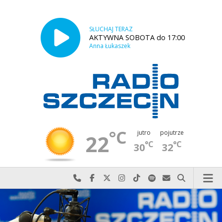
SŁUCHAJ TERAZ
AKTYWNA SOBOTA do 17:00
Anna Łukaszek
°C
jutro
pojutrze
22
°C
°C
30
32
Najlepiej po prostu do nas zadzwoń
Odwiedź nas na Facebook-u
Odwiedź nas na X
Odwiedź nas na Instagram-ie
Odwiedź nas na TikTok-u
Szukaj nas na Spotify
Wyślij do nas w
Szukaj