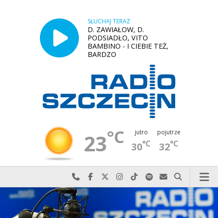
SŁUCHAJ TERAZ
D. ZAWIAŁOW, D.
PODSIADŁO, VITO
BAMBINO - I CIEBIE TEŻ,
BARDZO
°C
jutro
pojutrze
23
°C
°C
30
32
Najlepiej po prostu do nas zadzwoń
Odwiedź nas na Facebook-u
Odwiedź nas na X
Odwiedź nas na Instagram-ie
Odwiedź nas na TikTok-u
Szukaj nas na Spotify
Wyślij do nas w
Szukaj