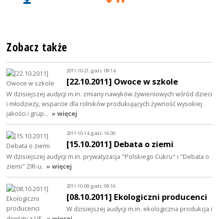
Zobacz także
2011-10-21, godz. 09:14
[22.10.2011] Owoce w szkole
W dzisiejszej audycji m.in. zmiany nawyków żywieniowych wśród dzieci
i młodzieży, wsparcie dla rolników produkujących żywność wysokiej
jakości i grup…
» więcej
2011-10-14, godz. 16:00
[15.10.2011] Debata o ziemi
W dzisiejszej audycji m.in. prywatyzacja "Polskiego Cukru" i "Debata o
ziemi" ZIR-u.
» więcej
2011-10-09, godz. 09:16
[08.10.2011] Ekologiczni producenci
W dzisiejszej audycji m.in. ekologiczna produkcja i
dopłaty z UE.
» więcej