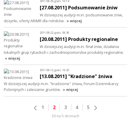
2011-08-29, godz. 10:14
[27.08.2011] Podsumowanie żniw
W dzisiejszej audycji m.in. podsumowanie żniw,
dożynki, oferty ARiMR dla rolników.
» więcej
2011-08-22, godz. 08:38
[20.08.2011] Produkty regionalne
W dzisiejszej audycji m.in. finał żniw, działania
lokalnych grup rybackich i zachodniopomorskie produkty regionalne.
» więcej
2011-08-12, godz. 16:20
[13.08.2011] "Kradzione" żniwa
W dzisiejszej audycji m.in. "kradzione" żniwa, Forum Dziennikarzy
Polonijnych i zalesianie gruntów.
» więcej
1
2
3
4
5
50 na 5 stronach