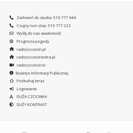
Zadzwoń do studia: 510 777 666
Czujny non stop: 510 777 222
Wyślij do nas wiadomość
Prognoza pogody
radioszczecin.pl
radioszczecinextra.pl
radioszczecin.tv
Biuletyn Informacji Publicznej
Posłuchaj teraz
Logowanie
DUŻA CZCIONKA
DUŻY KONTRAST